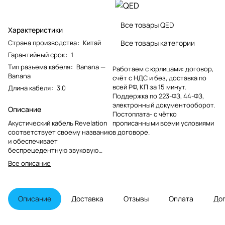
Все товары QED
Характеристики
Страна производства
:
Китай
Все товары категории
Гарантийный срок
:
1
Тип разъема кабеля
:
Banana —
Работаем с юрлицами: договор,
Banana
счёт с НДС и без, доставка по
всей РФ, КП за 15 минут.
Длина кабеля
:
3.0
Поддержка по 223-ФЗ, 44-ФЗ,
электронный документооборот.
Описание
Постоплата- с чётко
Акустический кабель Revelation
прописанными всеми условиями
соответствует своему названию
в договоре.
и обеспечивает
беспрецедентную звуковую
производительность по цене,
Все описание
доступной для всех любителей
Hi-Fi и домашнего кинотеатра.
Этот кабель представляет
собой миниатюрную версию
Описание
Доставка
Отзывы
Оплата
До
нашего кабеля "Genesis" и
оснащен тефлоновыми
диэлектриками для поддержания