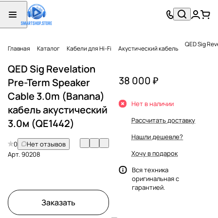
QED Sig Rev
Главная
Каталог
Кабели для Hi-Fi
Акустический кабель
QED Sig Revelation
38 000 ₽
Pre-Term Speaker
Cable 3.0m (Banana)
Нет в наличии
кабель акустический
Рассчитать доставку
3.0м (QE1442)
Нашли дешевле?
0
Нет отзывов
Хочу в подарок
Арт.
90208
Вся техника
оригинальная с
гарантией.
Заказать