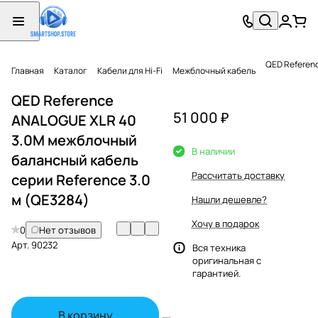
QED Referen
Главная
Каталог
Кабели для Hi-Fi
Межблочный кабель
QED Reference
51 000 ₽
ANALOGUE XLR 40
3.0M межблочный
В наличии
балансный кабель
Рассчитать доставку
серии Reference 3.0
м (QE3284)
Нашли дешевле?
Хочу в подарок
0
Нет отзывов
Арт.
90232
Вся техника
оригинальная с
гарантией.
В корзину