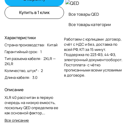
Купить в 1 клик
Все товары QED
Все товары категории
Характеристики
Работаем с юрлицами: договор,
счёт с НДС и без, доставка по
Страна производства
:
Китай
всей РФ, КП за 15 минут.
Гарантийный срок
:
1
Поддержка по 223-ФЗ, 44-ФЗ,
Тип разъема кабеля
:
2XLR —
электронный документооборот.
2XLR
Постоплата- с чётко
прописанными всеми условиями
Количество, штук*
:
2
в договоре.
Длина кабеля
:
3.0
Описание
XLR 40 рассчитан в первую
очередь на низкую емкость,
поскольку QED определила ее
как основной фактор,
обеспечивающий высокую
Все описание
точность воспроизведения.