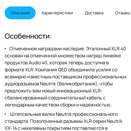
Были предприняты дальнейшие
шаги для устранения
мельчайших ошибок
Описание
Характеристики
Доставка
Отзывы
синхронизации в кабеле за счет
использования специальной
плавающей ферритовой
оболочки Zn / Mn наряду с
Особенности:
использованием уникальной
технологии QEDs "Tri-Conductor",
снижающей емкость сигнала на
Отмеченное наградами наследие. Эталонный XLR 40
землю до исчезающе низкого
основан на отмеченной множеством наград линейке
уровня.
продуктов Audio 40, которая теперь доступна в
формате XLR. Компания QED объединила усилия со
всемирно известным поставщиком профессиональных
аудиоразъемов Neutrik (Великобритания), чтобы
предложить вам новый инновационный XLR-
сбалансированный соединительный кабель с
легендарным качеством сборки и надежностью.
Штепсельные вилки Neutrik профессионального
стандарта. Позолоченные разъемы XLR серии Neutrik
XX-14 с никелевым покрытием поставляются в