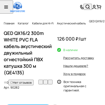
QED QX16/2
Главная
Каталог
Кабели для Hi-Fi
Акустический кабель
QED QX16/2 300m
126 000 ₽/
шт
WHITE PVC FLA
кабель акустический
В наличии
двужильный
Рассчитать доставку
огнестойкий ПВХ
катушка 300 м
Нашли дешевле?
(QE4135)
Хочу в подарок
Вся техника
0
Нет отзывов
оригинальная с
Арт.
90282
гарантией.