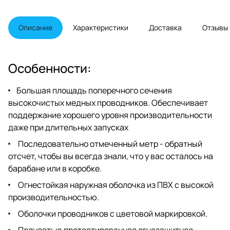
разработаны для обеспечения
превосходного соотношения
производительности и
Описание
Характеристики
Доставка
Отзывы
стоимости во всех
многокомнатных и домашних
кинотеатрах, где кабели с
низким уровнем дыма и нулевым
Особенности:
содержанием галогенов (LSZH)
не предусмотрены.
Большая площадь поперечного сечения
высокочистых медных проводников. Обеспечивает
поддержание хорошего уровня производительности
даже при длительных запусках
Последовательно отмеченный метр - обратный
отсчет, чтобы вы всегда знали, что у вас осталось на
барабане или в коробке.
Огнестойкая наружная оболочка из ПВХ с высокой
производительностью.
Оболочки проводников с цветовой маркировкой.
Полностью протестированная огнезащитная