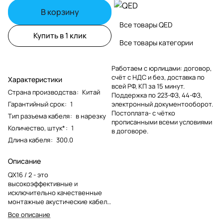
В корзину
Все товары QED
Купить в 1 клик
Все товары категории
Работаем с юрлицами: договор,
счёт с НДС и без, доставка по
Характеристики
всей РФ, КП за 15 минут.
Страна производства
:
Китай
Поддержка по 223-ФЗ, 44-ФЗ,
Гарантийный срок
:
1
электронный документооборот.
Постоплата- с чётко
Тип разъема кабеля
:
в нарезку
прописанными всеми условиями
Количество, штук*
:
1
в договоре.
Длина кабеля
:
300.0
Описание
QX16 / 2 - это
высокоэффективные и
исключительно качественные
монтажные акустические кабели
с огнестойкой внешней
Все описание
оболочкой из ПВХ. Они