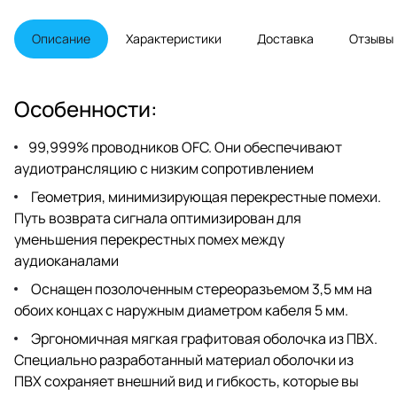
пользователей, которые имеют
высококачественные наушники и
хотят поддерживать высокий
Описание
Характеристики
Доставка
Отзывы
стандарт звука на больших
расстояниях. Бескислородные
проводники и геометрия,
минимизирующая перекрестные
Особенности:
помехи, делают этот кабель
идеальным дополнением для
всех персональных
99,999% проводников OFC. Они обеспечивают
аудиоприложений.
аудиотрансляцию с низким сопротивлением
Геометрия, минимизирующая перекрестные помехи.
Путь возврата сигнала оптимизирован для
уменьшения перекрестных помех между
аудиоканалами
Оснащен позолоченным стереоразъемом 3,5 мм на
обоих концах с наружным диаметром кабеля 5 мм.
Эргономичная мягкая графитовая оболочка из ПВХ.
Специально разработанный материал оболочки из
ПВХ сохраняет внешний вид и гибкость, которые вы