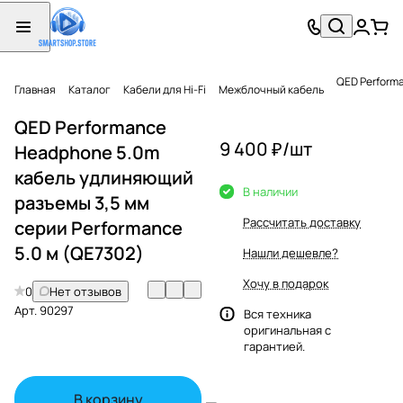
QED Performa
Главная
Каталог
Кабели для Hi-Fi
Межблочный кабель
QED Performance
9 400 ₽/
шт
Headphone 5.0m
кабель удлиняющий
В наличии
разъемы 3,5 мм
Рассчитать доставку
серии Performance
5.0 м (QE7302)
Нашли дешевле?
Хочу в подарок
0
Нет отзывов
Арт.
90297
Вся техника
оригинальная с
гарантией.
В корзину