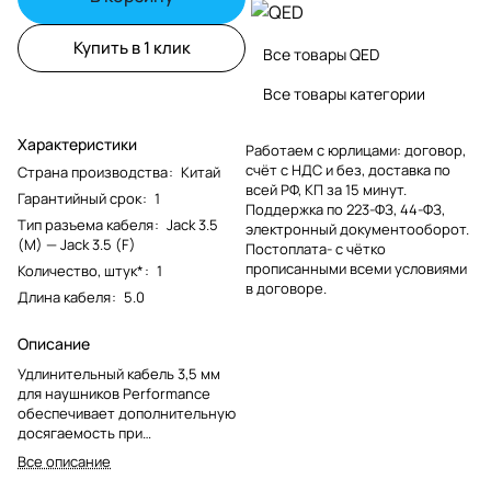
Купить в 1 клик
Все товары QED
Все товары категории
Характеристики
Работаем с юрлицами: договор,
счёт с НДС и без, доставка по
Страна производства
:
Китай
всей РФ, КП за 15 минут.
Гарантийный срок
:
1
Поддержка по 223-ФЗ, 44-ФЗ,
Тип разъема кабеля
:
Jack 3.5
электронный документооборот.
(M) — Jack 3.5 (F)
Постоплата- с чётко
прописанными всеми условиями
Количество, штук*
:
1
в договоре.
Длина кабеля
:
5.0
Описание
Удлинительный кабель 3,5 мм
для наушников Performance
обеспечивает дополнительную
досягаемость при
прослушивании наушников. Это
Все описание
идеальное решение для