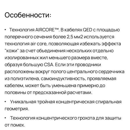
аудиокомпонент.Этот кабель
представляет собой
кульминацию исследований и
Особенности:
разработок QED за последние
40 лет.
Технология AIRCORE™. В кабелях QED с площадью
поперечного сечения более 2,5 мм2 используется
технология air core, позволяющая избежать эффекта
"кожи" за счет объединения нескольких отдельно
изолированных жил меньшего размера вместе,
образуя большую CSA. Если эти проводники
расположены вокруг полого центрального сердечника
из полиэтилена, самоиндуктивность, проявляемая
кабелем, может быть уменьшена примерно до
половины от предсказанной расчетами.
Уникальная тройная концентрическая спиральная
геометрия.
Технология концентрического грохота для защиты
от помех.