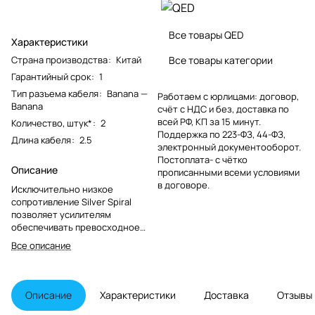
Все товары QED
Характеристики
Страна производства
:
Китай
Все товары категории
Гарантийный срок
:
1
Тип разъема кабеля
:
Banana —
Работаем с юрлицами: договор,
Banana
счёт с НДС и без, доставка по
всей РФ, КП за 15 минут.
Количество, штук*
:
2
Поддержка по 223-ФЗ, 44-ФЗ,
Длина кабеля
:
2.5
электронный документооборот.
Постоплата- с чётко
Описание
прописанными всеми условиями
в договоре.
Исключительно низкое
сопротивление Silver Spiral
позволяет усилителям
обеспечивать превосходное
сцепление и контроль над
Все описание
динамиками, которыми они
управляют, особенно на низких
частотах. Это не просто еще
один акустический кабель, это
Описание
Характеристики
Доставка
Отзывы
высокопроизводительный