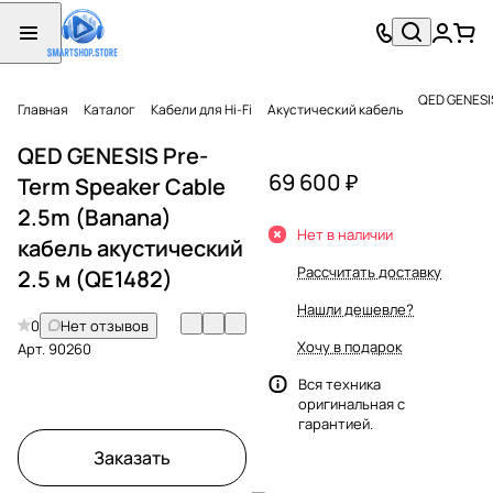
QED GEN
Главная
Каталог
Кабели для Hi-Fi
Акустический кабель
QED GENESIS Pre-
69 600 ₽
Term Speaker Cable
2.5m (Banana)
Нет в наличии
кабель акустический
Рассчитать доставку
2.5 м (QE1482)
Нашли дешевле?
0
Нет отзывов
Хочу в подарок
Арт.
90260
Вся техника
оригинальная с
гарантией.
Заказать