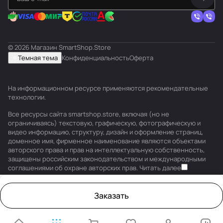
© 2026 Магазин SmartShop.Store
Темная тема
Конфиденциальность
Оферта
На информационном ресурсе применяются
рекомендательные
технологии
.
Все ресурсы сайта smartshop.store, включая (но не
ограничиваясь) текстовую, графическую, фотографическую и
видео информацию, структуру, дизайн и оформление страниц,
доменное имя, фирменное наименование являются объектами
авторского права и прав на интеллектуальную собственность,
защищены российским законодательством и международными
соглашениями об охране авторских прав.
Читать далее
Заказать