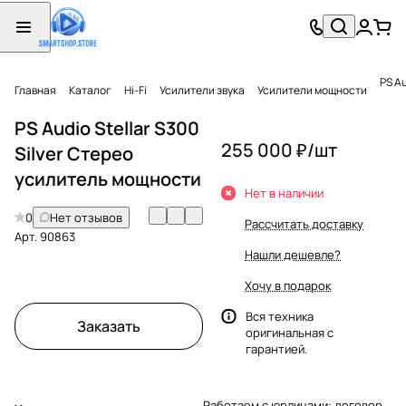
PS A
Главная
Каталог
Hi-Fi
Усилители звука
Усилители мощности
PS Audio Stellar S300
255 000 ₽/
шт
Silver Стерео
усилитель мощности
Нет в наличии
0
Нет отзывов
Рассчитать доставку
Арт.
90863
Нашли дешевле?
Хочу в подарок
Вся техника
Заказать
оригинальная с
гарантией.
Работаем с юрлицами: договор,