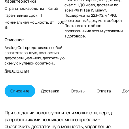
Характеристики
счёт с НДС и без, доставка по
Страна производства
:
Китай
всей РФ, КП за 15 минут.
Гарантийный срок
:
1
Поддержка по 223-ФЗ, 44-ФЗ,
электронный документооборот.
Номинальная мощность, Вт
:
300
Постоплата- с чётко
Вт
прописанными всеми условиями
в договоре.
Описание
Analog Cell представляет собой
запатентованную, полностью
дифференциальную, дискретную
схему с нулевой обратной
связью, Class A MOSFET,
Все описание
настроенную вручную для
извлечения тончайших нюансов
микродинамики, не жертвуя
макродинамикой на самой
Описание
Доставка
Отзывы
Оплата
До
громкой музыке. Для всех, кто
отказывается от компромисса в
общении с музыкой - Stellar S300
представляет собой прорывную
При создании нового усилителя мощности, перед
производительность при
разработчиками возникает много проблем -
«земном» ценообразовании.
обеспечить достаточную мощность, управление,