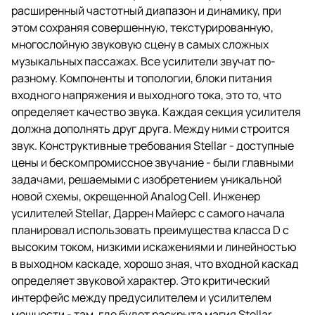
расширенный частотный диапазон и динамику, при
этом сохраняя совершенную, текстурированную,
многослойную звуковую сцену в самых сложных
музыкальных пассажах. Все усилители звучат по-
разному. Компоненты и топологии, блоки питания
входного напряжения и выходного тока, это то, что
определяет качество звука. Каждая секция усилителя
должна дополнять друг друга. Между ними строится
звук. Конструктивные требования Stellar - доступные
цены и бескомпромиссное звучание - были главными
задачами, решаемыми с изобретением уникальной
новой схемы, окрещенной Analog Cell. Инженер
усилителей Stellar, Даррен Майерс с самого начала
планировал использовать преимущества класса D с
высоким током, низкими искажениями и линейностью
в выходном каскаде, хорошо зная, что входной каскад
определяет звуковой характер. Это критический
интерфейс между предусилителем и усилителем
мощности - там, где будет раскрыта магия Stellar.