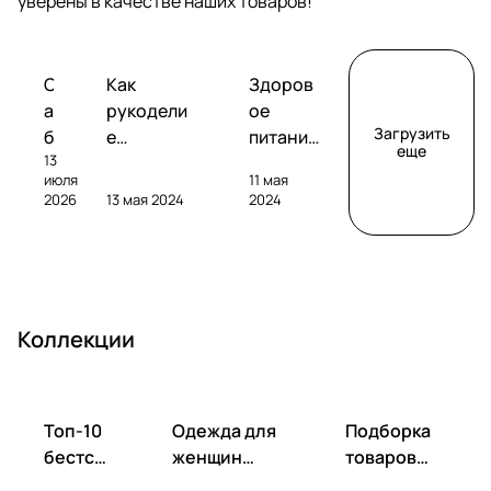
уверены в качестве наших товаров!
Обзоры
Советы
Творчество
С
Как
Здоров
сабвуферов
покупателям
а
рукодели
ое
Загрузить
б
е
питание
еще
13
в
помогает
без
июля
11 мая
у
развивать
глютена
2026
13 мая 2024
2024
ф
фантазию
: как
е
и
выбрать
р
улучшать
и
S
настроен
пригото
V
ие
вить?
Коллекции
S
S
B
-
Топ-10
Одежда для
Подборка
1
бестсе
женщин
товаров
0
ллеров
весна-лето
для