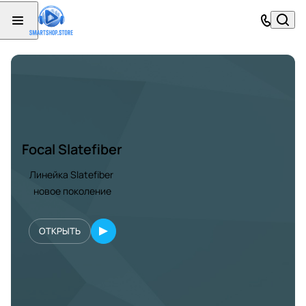
Focal Slatefiber
Линейка Slatefiber
новое поколение
ОТКРЫТЬ