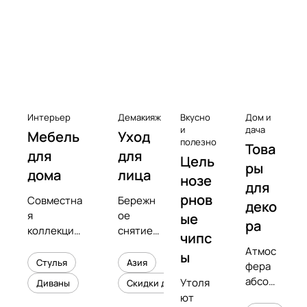
к
с
Чистота
е
с
с
у
а
Интерьер
Демакияж
Вкусно
Дом и
р
и
дача
Мебель
Уход
полезно
Това
ы
для
для
Цель
к
ры
дома
лица
нозе
в
для
рнов
Совместна
Бережн
и
деко
я
ое
ые
н
ра
коллекция
снятие
чипс
и
с
макияжа
Атмос
л
ы
предметны
и
Стулья
Азия
фера
о
м
увлажне
абсол
Утоля
Диваны
Скидки до 50%
в
дизайнеро
ние
ютног
ют
м
кожи