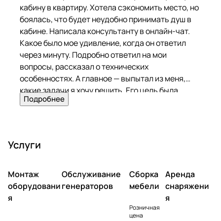
кабину в квартиру. Хотела сэкономить место, но
боялась, что будет неудобно принимать душ в
кабине. Написала консультанту в онлайн-чат.
Какое было мое удивление, когда он ответил
через минуту. Подробно ответил на мои
вопросы, рассказал о технических
особенностях. А главное — выпытал из меня,
какие задачи я хочу решить. Его цель была
Подробнее
помочь, а не продать! Я удивлена такому
подходу. Выбрала модель Misterio 3 000. Уж
очень захотела душ с гидромассажем. На
следующий день ребята привезли кабину и
Услуги
установили. Покупкой полностью довольна!
Монтаж
Обслуживание
Сборка
Аренда
оборудовани
генераторов
мебели
снаряжени
я
я
Розничная
цена