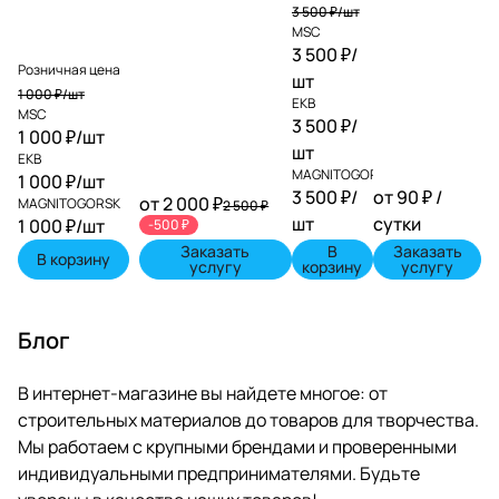
3 500 ₽/
шт
MSC
3 500 ₽/
Розничная цена
шт
1 000 ₽/
шт
EKB
MSC
3 500 ₽/
1 000 ₽/
шт
шт
EKB
MAGNITOGORSK
1 000 ₽/
шт
3 500 ₽/
от 90 ₽ /
от 2 000 ₽
MAGNITOGORSK
2 500 ₽
шт
сутки
1 000 ₽/
шт
-500 ₽
Заказать
В
Заказать
В корзину
услугу
корзину
услугу
Блог
В интернет-магазине вы найдете многое: от
строительных материалов до товаров для творчества.
Мы работаем с крупными брендами и проверенными
индивидуальными предпринимателями. Будьте