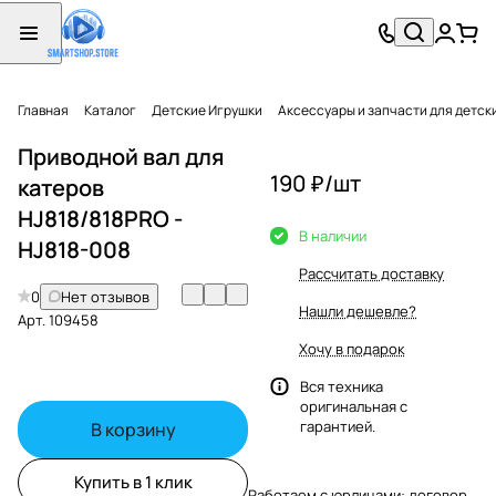
Главная
Каталог
Детские Игрушки
Аксессуары и запчасти для детск
Приводной вал для
190 ₽/
шт
катеров
HJ818/818PRO -
В наличии
HJ818-008
Рассчитать доставку
0
Нет отзывов
Нашли дешевле?
Арт.
109458
Хочу в подарок
Вся техника
оригинальная с
гарантией.
В корзину
Купить в 1 клик
Работаем с юрлицами: договор,