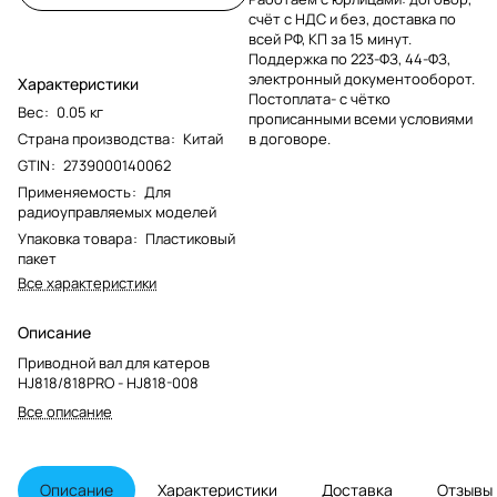
счёт с НДС и без, доставка по
всей РФ, КП за 15 минут.
Поддержка по 223-ФЗ, 44-ФЗ,
электронный документооборот.
Характеристики
Постоплата- с чётко
Вес
:
0.05 кг
прописанными всеми условиями
Страна производства
:
Китай
в договоре.
GTIN
:
2739000140062
Применяемость
:
Для
радиоуправляемых моделей
Упаковка товара
:
Пластиковый
пакет
Все характеристики
Описание
Приводной вал для катеров
HJ818/818PRO - HJ818-008
Все описание
Описание
Характеристики
Доставка
Отзывы