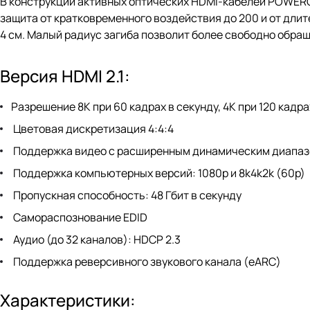
В конструкции активных оптических HDMI-кабелей POWERG
защита от кратковременного воздействия до 200 и от длите
4 см. Малый радиус загиба позволит более свободно обращ
Версия HDMI 2.1:
Разрешение 8K при 60 кадрах в секунду, 4K при 120 кадра
Цветовая дискретизация 4:4:4
Поддержка видео с расширенным динамическим диапазо
Поддержка компьютерных версий: 1080p и 8k4k2k (60p)
Пропускная способность: 48 Гбит в секунду
Самораспознование EDID
Аудио (до 32 каналов): HDCP 2.3
Поддержка реверсивного звукового канала (eARC)
Характеристики: