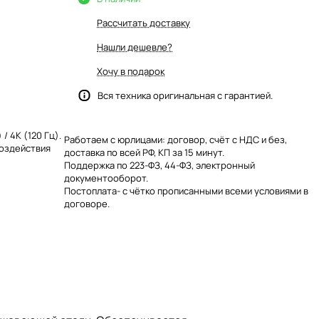
Рассчитать доставку
Нашли дешевле?
Хочу в подарок
Вся техника оригинальная с гарантией.
/ 4К (120 Гц).
Работаем с юрлицами: договор, счёт с НДС и без,
воздействия
доставка по всей РФ, КП за 15 минут.
Поддержка по 223-ФЗ, 44-ФЗ, электронный
документооборот.
Постоплата- с чётко прописанными всеми условиями в
договоре.