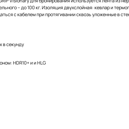
RIP Visionary для бронирования используется лента из н
льного – до 100 кг. Изоляция двухслойная: кевлар и термо
аться с кабелем при протягивании сквозь уложенные в сте
х в секунду
ном: HDR10+ и и HLG