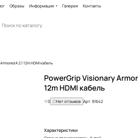
лог
Образы
Информация
Галерея
Контакты
 Armored A 2.1 12m HDMI кабель
PowerGrip Visionary Armor
12m HDMI кабель
0
Нет отзывов
Арт.
91642
Характеристики