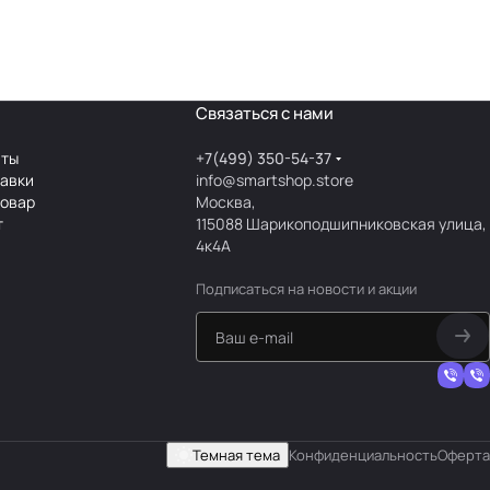
Связаться с нами
аты
+7(499) 350-54-37
тавки
info@smartshop.store
товар
Москва,
т
115088 Шарикоподшипниковская улица,
4к4А
Подписаться
на новости и акции
Темная тема
Конфиденциальность
Оферта