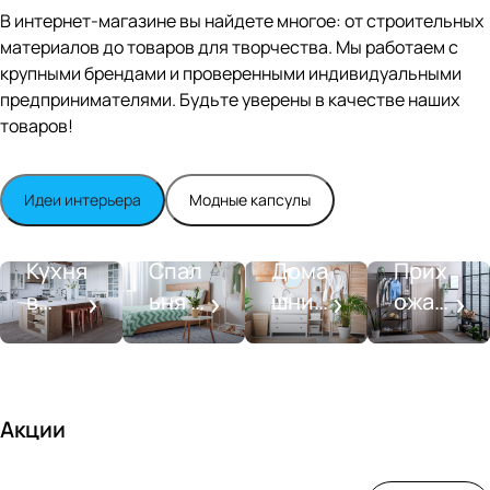
Editio
В интернет-магазине вы найдете многое: от строительных
n
материалов до товаров для творчества. Мы работаем с
Whit
крупными брендами и проверенными индивидуальными
e
satin
предпринимателями. Будьте уверены в качестве наших
товаров!
Идеи интерьера
Модные капсулы
Прихожа
Кухня
Спальня
Ванная
я
Кухня
Спал
Дома
Прих
в
ьня в
шний
ожая
стиле
совре
SPA-
со
моде
менн
салон
вкусо
рн
ом
м
стиле
Акции