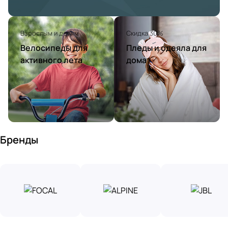
Взрослым и детям
Скидка 30%
Велосипеды для
Пледы и одеяла для
активного лета
дома
Бренды