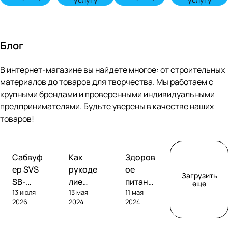
Блог
В интернет-магазине вы найдете многое: от строительных
материалов до товаров для творчества. Мы работаем с
крупными брендами и проверенными индивидуальными
предпринимателями. Будьте уверены в качестве наших
товаров!
Обзоры
Советы
Творчество
Сабвуф
Как
Здоров
сабвуферов
покупателям
ер SVS
рукоде
ое
Загрузить
SB-
лие
питание
еще
13 июля
13 мая
11 мая
1000
помога
без
2026
2024
2024
Pro
ет
глютен
развива
а: как