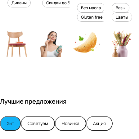
уровень
ного
Диваны
Скидки до 50%
дизайне
кожи
холесте
уюта в
Без масла
Вазы
ром
рина
вашем
Gluten free
Цветы
Максимо
интерье
м
ре
Турским
Лучшие предложения
Хит
Советуем
Новинка
Акция