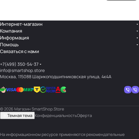
ой
ния
шек
ар»
лин
»
ейк
и
Интернет-магазин
Компания
кос
Информация
мет
Помощь
ики
Связаться с нами
+7(499) 350-54-37
info@smartshop.store
Москва, 115088 Шарикоподшипниковская улица, 4к4А
© 2026 Магазин SmartShop.Store
Темная тема
Конфиденциальность
Оферта
На информационном ресурсе применяются
рекомендательные