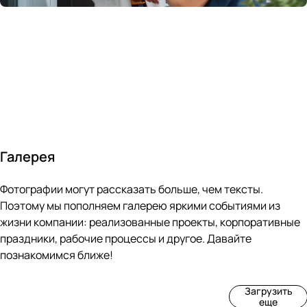
России
в
70&#37;
с
за 24
течение
всем
ведущими
часа
10 минут
покупателям
производите
Галерея
4
3
4
3
Фотографии могут рассказать больше, чем тексты.
фот
фот
фот
фот
о
о
о
о
Поэтому мы пополняем галерею яркими событиями из
Пр
Рек
Вы
Ма
жизни компании: реализованные проекты, корпоративные
оиз
онс
ста
рке
праздники, рабочие процессы и другое. Давайте
вод
тру
вка
т
познакомимся ближе!
ств
кци
«М
«Ар
о
я
ир
т-
Загрузить
нов
зда
ко
баз
еще