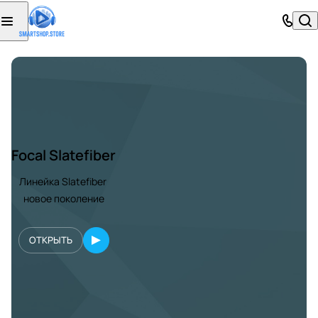
Focal Slatefiber
Линейка Slatefiber
новое поколение
ОТКРЫТЬ