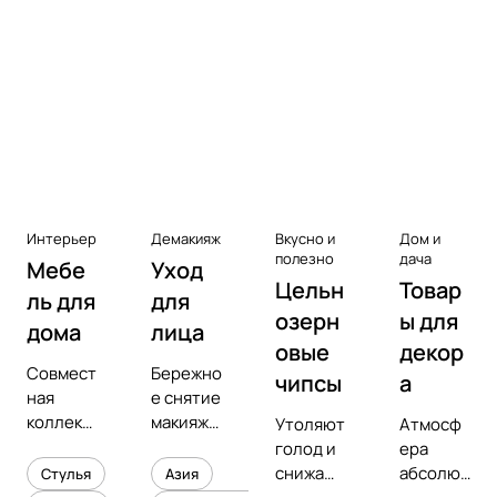
Аксессуары к виниловым
проигрывателям
Чистота
Интерьер
Демакияж
Вкусно и
Дом и
полезно
дача
Мебе
Уход
Цельн
Товар
ль для
для
озерн
ы для
дома
лица
овые
декор
Совмест
Бережно
чипсы
а
ная
е снятие
коллекц
макияжа
Утоляют
Атмосф
ия с
и
голод и
ера
предмет
увлажне
снижают
абсолют
Стулья
Азия
ным
ние