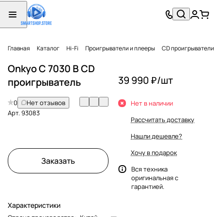
Главная
Каталог
Hi-Fi
Проигрыватели и плееры
CD проигрыватели
Onkyo C 7030 B CD
39 990 ₽/
шт
проигрыватель
0
Нет отзывов
Нет в наличии
Арт.
93083
Рассчитать доставку
Нашли дешевле?
Хочу в подарок
Заказать
Вся техника
оригинальная с
гарантией.
Характеристики