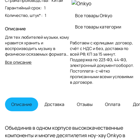
Страна производства
:
Китай
Гарантийный срок
:
1
Количество, штук*
:
1
Все товары Onkyo
Все товары категории
Описание
Для тех любителей музыки, кому
нравится хранить и
Работаем с юрлицами: договор,
воспроизводить музыку в
счёт с НДС и без, доставка по
физически осязаемых форматах,
всей РФ, КП за 15 минут.
CD диски по-прежнему не
Поддержка по 223-ФЗ, 44-ФЗ,
Все описание
теряют своей
электронный документооборот.
привлекательности. Для них
Постоплата- с чётко
удовольствие не только
прописанными всеми условиями
перебирать свою коллекцию и
в договоре.
читать содержание конвертов,
но и наслаждаться музыкой в
максимально доступном
Описание
Доставка
Отзывы
Оплата
До
качестве.
Объединив в одном корпусе высококачественные
компоненты и многие десятилетия ноу-хау Onkyo в