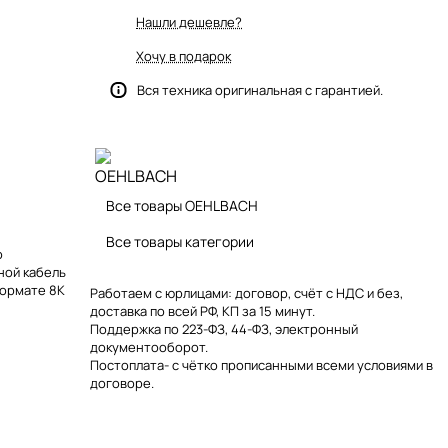
Нашли дешевле?
Хочу в подарок
Вся техника оригинальная с гарантией.
Все товары OEHLBACH
Все товары категории
о
ной кабель
формате 8K
Работаем с юрлицами: договор, счёт с НДС и без,
доставка по всей РФ, КП за 15 минут.
Поддержка по 223-ФЗ, 44-ФЗ, электронный
документооборот.
Постоплата- с чётко прописанными всеми условиями в
договоре.