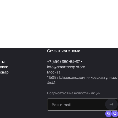
Связаться с нами
аты
+7(499) 350-54-37
тавки
info@smartshop.store
товар
Москва,
т
115088 Шарикоподшипниковская улица,
4к4А
Подписаться
на новости и акции