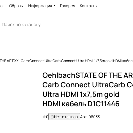
лог
Образы
Информация
Галерея
Контакты
HE ART XXL Carb Connect UltraCarb Connect Ultra HDMI 1x7,5m gold HDMI кабел
OehlbachSTATE OF THE AR
Carb Connect UltraCarb 
Ultra HDMI 1x7,5m gold
HDMI кабель D1C11446
0
Нет отзывов
Арт.
96033