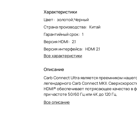
Характеристики
Цвет
:
золотой;Черный
Страна производства
:
Китай
Гарантийный срок
:
1
Версия HDMI
:
2.1
Версия интерфейса
:
HDMI 2.1
Все характеристики
Описание
Carb Connect Ultra является преемником нашег
легендарного Carb Connect MKII. Сверхскорост
HDMI® обеспечивает потрясающее качество в 
при частоте 50/60 Гц или 4K до 120 Гц.
Все описание