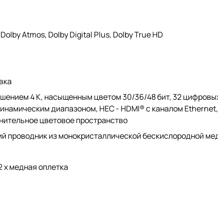
olby Atmos, Dolby Digital Plus, Dolby True HD
вка
шением 4 K, насыщенным цветом 30/36/48 бит, 32 цифровых
м динамическим диапазоном, HEC - HDMI® с каналом Etherne
олнительное цветовое пространство
ий проводник из монокристаллической бескислородной ме
2 x медная оплетка