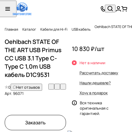
Oehlbach STATE OF THE
Главная
Каталог
Кабели для Hi-Fi
USB кабель
Oehlbach STATE OF
10 830 ₽/
шт
THE ART USB Primus
CC USB 3.1 Type C-
Нет в наличии
Type C 1,0m USB
Рассчитать доставку
кабель D1C9531
Нашли дешевле?
0
Нет отзывов
Хочу в подарок
Арт.
96071
Вся техника
оригинальная с
гарантией.
Заказать