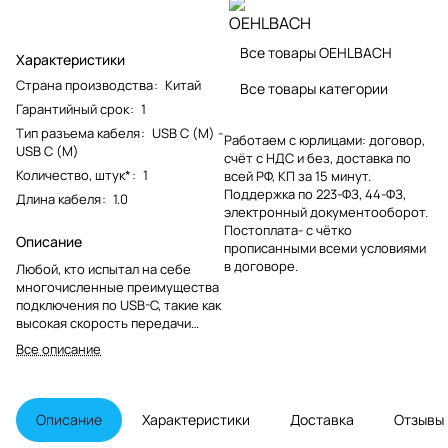
Все товары OEHLBACH
Характеристики
Страна производства
:
Китай
Все товары категории
Гарантийный срок
:
1
Тип разъема кабеля
:
USB С (M) -
Работаем с юрлицами: договор,
USB С (M)
счёт с НДС и без, доставка по
Количество, штук*
:
1
всей РФ, КП за 15 минут.
Поддержка по 223-ФЗ, 44-ФЗ,
Длина кабеля
:
1.0
электронный документооборот.
Постоплата- с чётко
Описание
прописанными всеми условиями
в договоре.
Любой, кто испытал на себе
многочисленные преимущества
подключения по USB-C, такие как
высокая скорость передачи
данных, высокая мощность
Все описание
источника питания или
универсальность таких
подключений, не хотел бы
упустить их снова.
Описание
Характеристики
Доставка
Отзывы