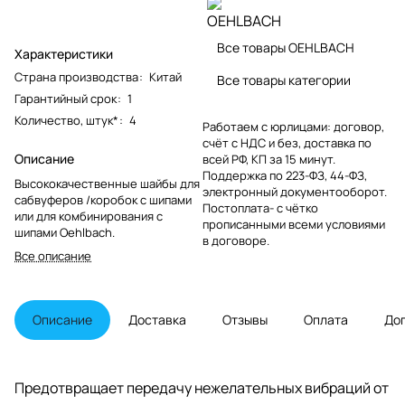
Все товары OEHLBACH
Характеристики
Страна производства
:
Китай
Все товары категории
Гарантийный срок
:
1
Количество, штук*
:
4
Работаем с юрлицами: договор,
счёт с НДС и без, доставка по
Описание
всей РФ, КП за 15 минут.
Поддержка по 223-ФЗ, 44-ФЗ,
Высококачественные шайбы для
электронный документооборот.
сабвуферов /коробок с шипами
Постоплата- с чётко
или для комбинирования с
прописанными всеми условиями
шипами Oehlbach.
в договоре.
Все описание
Описание
Доставка
Отзывы
Оплата
До
Предотвращает передачу нежелательных вибраций от