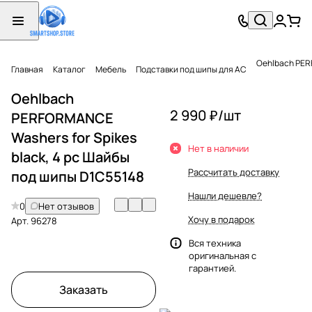
Oehlbach PER
Главная
Каталог
Мебель
Подставки под шипы для АС
Oehlbach
2 990 ₽/
шт
PERFORMANCE
Washers for Spikes
Нет в наличии
black, 4 pc Шайбы
Рассчитать доставку
под шипы D1C55148
Нашли дешевле?
0
Нет отзывов
Хочу в подарок
Арт.
96278
Вся техника
оригинальная с
гарантией.
Заказать