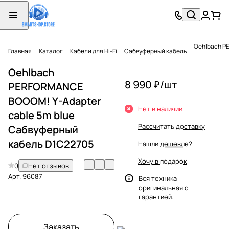
Oehlbach P
Главная
Каталог
Кабели для Hi-Fi
Сабвуферный кабель
Oehlbach
8 990 ₽/
шт
PERFORMANCE
BOOOM! Y-Adapter
Нет в наличии
cable 5m blue
Рассчитать доставку
Сабвуферный
кабель D1C22705
Нашли дешевле?
Хочу в подарок
0
Нет отзывов
Арт.
96087
Вся техника
оригинальная с
гарантией.
Заказать