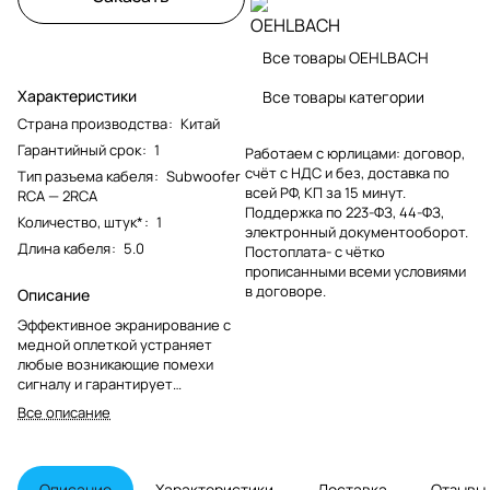
Все товары OEHLBACH
Характеристики
Все товары категории
Страна производства
:
Китай
Гарантийный срок
:
1
Работаем с юрлицами: договор,
счёт с НДС и без, доставка по
Тип разъема кабеля
:
Subwoofer
всей РФ, КП за 15 минут.
RCA — 2RCA
Поддержка по 223-ФЗ, 44-ФЗ,
Количество, штук*
:
1
электронный документооборот.
Длина кабеля
:
5.0
Постоплата- с чётко
прописанными всеми условиями
в договоре.
Описание
Эффективное экранирование с
медной оплеткой устраняет
любые возникающие помехи
сигналу и гарантирует
безупречное качество
Все описание
передачи.
Описание
Характеристики
Доставка
Отзывы