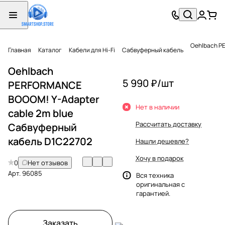
Oehlbach P
Главная
Каталог
Кабели для Hi-Fi
Сабвуферный кабель
Oehlbach
5 990 ₽/
шт
PERFORMANCE
BOOOM! Y-Adapter
Нет в наличии
cable 2m blue
Рассчитать доставку
Сабвуферный
кабель D1C22702
Нашли дешевле?
Хочу в подарок
0
Нет отзывов
Арт.
96085
Вся техника
оригинальная с
гарантией.
Заказать