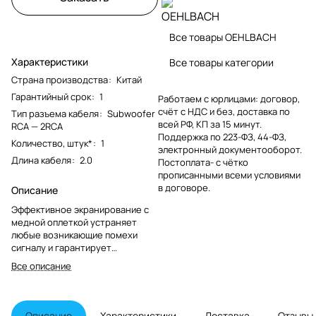
Все товары OEHLBACH
Характеристики
Все товары категории
Страна производства
:
Китай
Гарантийный срок
:
1
Работаем с юрлицами: договор,
счёт с НДС и без, доставка по
Тип разъема кабеля
:
Subwoofer
всей РФ, КП за 15 минут.
RCA — 2RCA
Поддержка по 223-ФЗ, 44-ФЗ,
Количество, штук*
:
1
электронный документооборот.
Длина кабеля
:
2.0
Постоплата- с чётко
прописанными всеми условиями
в договоре.
Описание
Эффективное экранирование с
медной оплеткой устраняет
любые возникающие помехи
сигналу и гарантирует
безупречное качество
Все описание
передачи.
Описание
Характеристики
Доставка
Отзывы