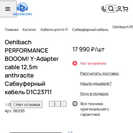
Oehlbach P
Главная
Каталог
Кабели для Hi-Fi
Сабвуферный кабель
Oehlbach
17 990 ₽/
шт
PERFORMANCE
BOOOM! Y-Adapter
Нет в наличии
cable 12,5m
Рассчитать доставку
anthracite
Сабвуферный
Нашли дешевле?
кабель D1C23711
Хочу в подарок
Вся техника
0
Нет отзывов
оригинальная с
Арт.
96095
гарантией.