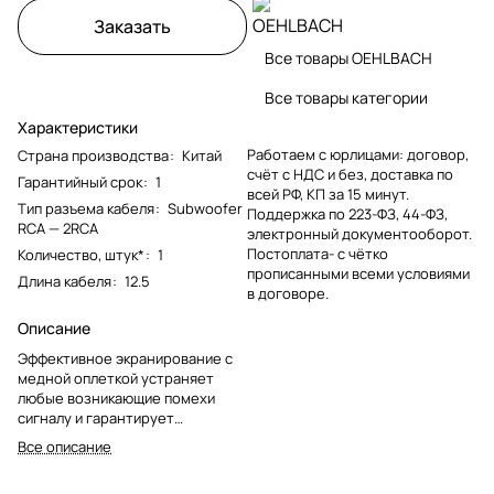
Заказать
Все товары OEHLBACH
Все товары категории
Характеристики
Работаем с юрлицами: договор,
Страна производства
:
Китай
счёт с НДС и без, доставка по
Гарантийный срок
:
1
всей РФ, КП за 15 минут.
Тип разъема кабеля
:
Subwoofer
Поддержка по 223-ФЗ, 44-ФЗ,
RCA — 2RCA
электронный документооборот.
Постоплата- с чётко
Количество, штук*
:
1
прописанными всеми условиями
Длина кабеля
:
12.5
в договоре.
Описание
Эффективное экранирование с
медной оплеткой устраняет
любые возникающие помехи
сигналу и гарантирует
безупречное качество
Все описание
передачи.