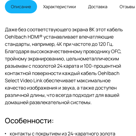
разрешением 7 680 x 4320
Описание
Характеристики
Доставка
Отзывы
пикселей - в четыре раза более
высокого разрешения с еще
большей детализацией и
глубиной резкости, чем вы уже
Даже без соответствующего экрана 8K этот кабель
привыкли к 4K - UHD.
Oehlbach HDMI® устанавливает впечатляющие
стандарты, например, 4K при частоте до 120 Гц.
Благодаря высококачественному проводнику OFC,
тройному экранированию, цельнометаллическим
разъемам с позолотой 24 карата и 100-процентной
контактной поверхности каждый кабель Oehlbach
Select Video Link обеспечивает максимальное
качество изображения и звука, а также доступен
различной длины, что всегда подходит для вашей
домашней развлекательной системы.
Особенности:
контакты с покрытием из 24-каратного золота