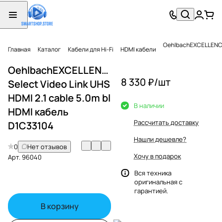
OehlbachEXCELLENCE S
Главная
Каталог
Кабели для Hi-Fi
HDMI кабели
OehlbachEXCELLENCE
8 330 ₽/
шт
Select Video Link UHS
HDMI 2.1 cable 5.0m bl
В наличии
HDMI кабель
Рассчитать доставку
D1C33104
Нашли дешевле?
0
Нет отзывов
Хочу в подарок
Арт.
96040
Вся техника
оригинальная с
гарантией.
В корзину