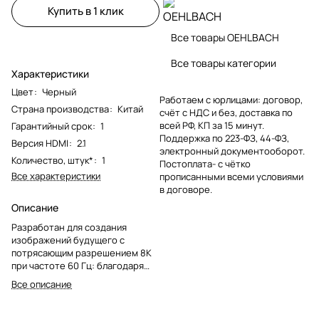
Купить в 1 клик
Все товары OEHLBACH
Все товары категории
Характеристики
Цвет
:
Черный
Работаем с юрлицами: договор,
Страна производства
:
Китай
счёт с НДС и без, доставка по
всей РФ, КП за 15 минут.
Гарантийный срок
:
1
Поддержка по 223-ФЗ, 44-ФЗ,
Версия HDMI
:
2.1
электронный документооборот.
Количество, штук*
:
1
Постоплата- с чётко
Все характеристики
прописанными всеми условиями
в договоре.
Описание
Разработан для создания
изображений будущего с
потрясающим разрешением 8K
при частоте 60 Гц: благодаря
сверхскоростному кабелю
Все описание
HDMI® Select Video Link от
Oehlbach вы уже сегодня готовы
к получению изображений с