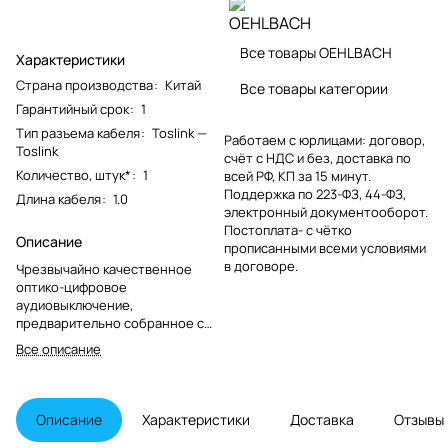
Все товары OEHLBACH
Характеристики
Страна производства
:
Китай
Все товары категории
Гарантийный срок
:
1
Тип разъема кабеля
:
Toslink —
Работаем с юрлицами: договор,
Toslink
счёт с НДС и без, доставка по
Количество, штук*
:
1
всей РФ, КП за 15 минут.
Поддержка по 223-ФЗ, 44-ФЗ,
Длина кабеля
:
1.0
электронный документооборот.
Постоплата- с чётко
Описание
прописанными всеми условиями
в договоре.
Чрезвычайно качественное
оптико-цифровое
аудиовыключение,
предварительно собранное с
двумя металлическими
Все описание
штекерами TOSLINK.
Описание
Характеристики
Доставка
Отзывы