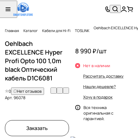
Oehlbach EXCELLENCE Hyp
Главная
Каталог
Кабели для Hi-Fi
TOSLINK
Oehlbach
8 990 ₽/
шт
EXCELLENCE Hyper
Profi Opto 100 1,0m
Нет в наличии
black Оптический
Рассчитать доставку
кабель D1C6081
Нашли дешевле?
0
Нет отзывов
Хочу в подарок
Арт.
96078
Вся техника
оригинальная с
гарантией.
Заказать