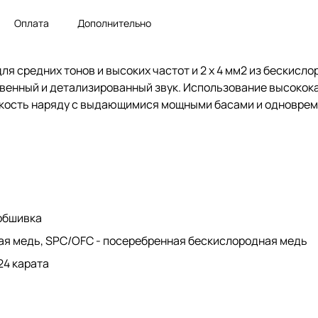
Оплата
Дополнительно
ля средних тонов и высоких частот и 2 x 4 мм2 из бескисл
твенный и детализированный звук. Использование высокок
ибкость наряду с выдающимися мощными басами и одновре
обшивка
ая медь, SPC/OFC - посеребренная бескислородная медь
24 карата