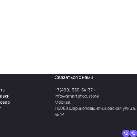
Связаться с нами
аты
+7(499) 350-54-37
тавки
info@smartshop.store
товар
Москва,
т
115088 Шарикоподшипниковская улица,
4к4А