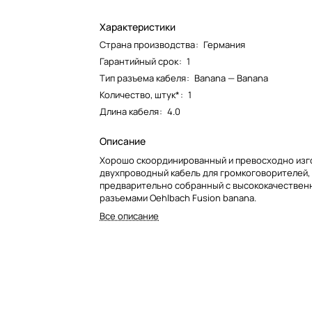
Характеристики
Страна производства
:
Германия
Гарантийный срок
:
1
Тип разъема кабеля
:
Banana — Banana
Количество, штук*
:
1
Длина кабеля
:
4.0
Описание
Хорошо скоординированный и превосходно из
двухпроводный кабель для громкоговорителей,
предварительно собранный с высококачестве
разъемами Oehlbach Fusion banana.
Все описание