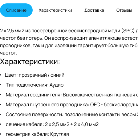
Описание
Характеристики
Доставка
Отзывы
2 x 2,5 мм2 из посеребренной бескислородной меди (SPC) д
частот без потерь. Он воспроизводит впечатляюще естес
проводников, так и для изоляции гарантирует большую г
частот.
Характеристики:
Цвет: прозрачный / синий
Тип подключения: Аудио
Материал соединителя: Высококачественная тканевая 
Материал внутреннего проводника: OFC - бескислородн
Состояние поверхности: позолоченные контакты весом 
сечение кабеля: 2 x 2,5 мм2 + 2 x 4,0 мм2
геометрия кабеля: Круглая