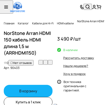
NorStone Arran HDMI 
Главная
Каталог
Кабели для Hi-Fi
HDMI кабели
NorStone Arran HDMI
3 490 ₽/
шт
150 кабель HDMI
длина 1,5 м
В наличии
(ARRHDMI150)
Рассчитать доставку
0
Нет отзывов
Нашли дешевле?
Арт.
90403
Хочу в подарок
Вся техника
оригинальная с
гарантией.
В корзину
Купить в 1 клик