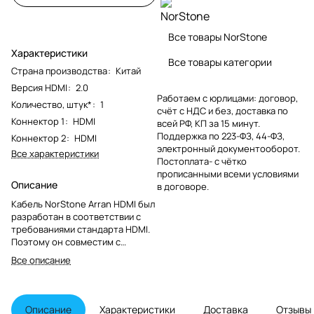
Все товары NorStone
Характеристики
Все товары категории
Страна производства
:
Китай
Версия HDMI
:
2.0
Работаем с юрлицами: договор,
Количество, штук*
:
1
счёт с НДС и без, доставка по
Коннектор 1
:
HDMI
всей РФ, КП за 15 минут.
Поддержка по 223-ФЗ, 44-ФЗ,
Коннектор 2
:
HDMI
электронный документооборот.
Все характеристики
Постоплата- с чётко
прописанными всеми условиями
Описание
в договоре.
Кабель NorStone Arran HDMI был
разработан в соответствии с
требованиями стандарта HDMI.
Поэтому он совместим с
передачей видеопотоков UHD /
Все описание
4K с частотой 60 Гц HDR (2,0 бит
= 18 г / с, если длина менее 5 м),
Full HD или 3D, а также
аудиопотоков 7.1 в формате
Описание
Характеристики
Доставка
Отзывы