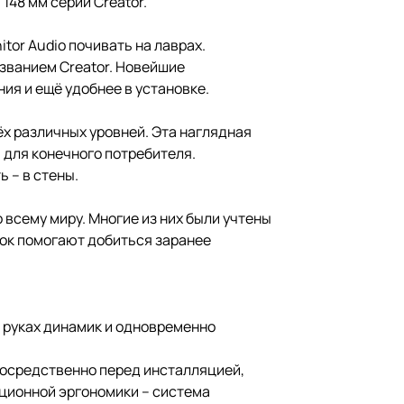
148 мм серии Creator.
tor Audio почивать на лаврах.
званием Creator. Новейшие
ия и ещё удобнее в установке.
ёх различных уровней. Эта наглядная
 для конечного потребителя.
 – в стены.
всему миру. Многие из них были учтены
нок помогают добиться заранее
в руках динамик и одновременно
посредственно перед инсталляцией,
яционной эргономики – система