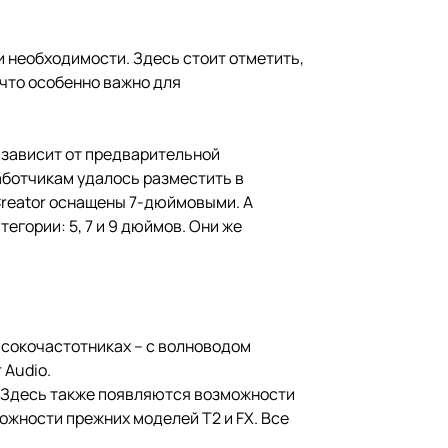
ри необходимости. Здесь стоит отметить,
 что особенно важно для
 зависит от предварительной
аботчикам удалось разместить в
Creator оснащены 7-дюймовыми. А
гории: 5, 7 и 9 дюймов. Они же
ысокочастотниках – с волноводом
 Audio.
. Здесь также появляются возможности
ожности прежних моделей T2 и FX. Все