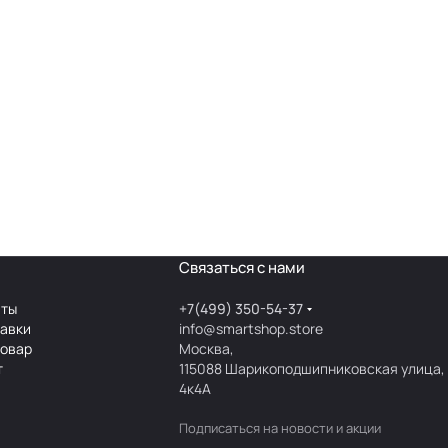
Связаться с нами
аты
+7(499) 350-54-37
тавки
info@smartshop.store
товар
Москва,
т
115088 Шарикоподшипниковская улица,
4к4А
Подписаться
на новости и акции