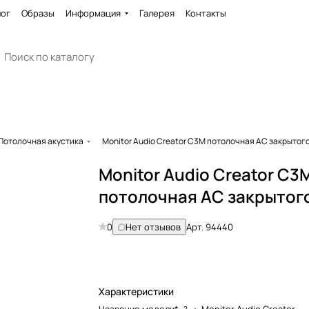
лог
Образы
Информация
Галерея
Контакты
Потолочная акустика
Monitor Audio Creator C3M потолочная АС закрытог
Monitor Audio Creator C3
потолочная АС закрытог
0
Нет отзывов
Арт.
94440
Характеристики
?