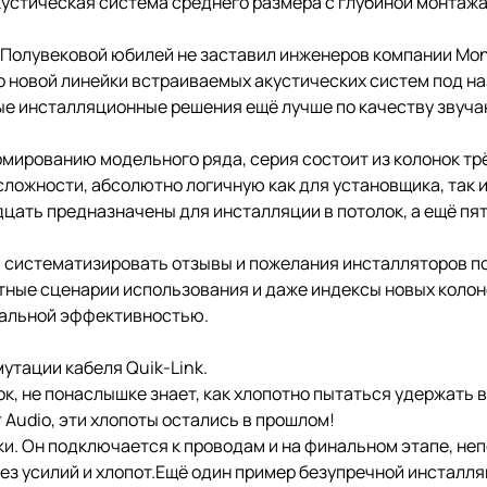
кустическая система среднего размера с глубиной монтажа 
. Полувековой юбилей не заставил инженеров компании Moni
новой линейки встраиваемых акустических систем под на
е инсталляционные решения ещё лучше по качеству звучан
рмированию модельного ряда, серия состоит из колонок тр
ложности, абсолютно логичную как для установщика, так и
цать предназначены для инсталляции в потолок, а ещё пять
 систематизировать отзывы и пожелания инсталляторов по 
оятные сценарии использования и даже индексы новых коло
мальной эффективностью.
утации кабеля Quik-Link.
к, не понаслышке знает, как хлопотно пытаться удержать 
 Audio, эти хлопоты остались в прошлом!
ки. Он подключается к проводам и на финальном этапе, не
без усилий и хлопот.Ещё один пример безупречной инсталл