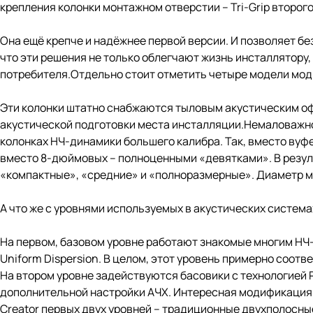
крепления колонки монтажном отверстии – Tri-Grip второго
Она ещё крепче и надёжнее первой версии. И позволяет без
что эти решения не только облегчают жизнь инсталлятору
потребителя.Отдельно стоит отметить четыре модели мод
Эти колонки штатно снабжаются тыловым акустическим офо
акустической подготовки места инсталляции.Немаловажно
колонках НЧ-динамики большего калибра. Так, вместо ву
вместо 8-дюймовых – полноценными «девятками». В результ
«компактные», «средние» и «полноразмерные». Диаметр мон
А что же с уровнями используемых в акустических системах
На первом, базовом уровне работают знакомые многим НЧ-
Uniform Dispersion. В целом, этот уровень примерно соот
На втором уровне задействуются басовики с технологией 
дополнительной настройки АЧХ. Интересная модификация к
Creator первых двух уровней – традиционные двухполосны