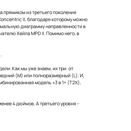
да прямиком из третьего поколения
ncentric II, благодаря которому можно
тимальную диаграмму направленности в
телю Хейла MPD II. Помимо него, в
.
ли. Как мы уже знаем, их три: от
едний (M) или полноразмерный (L). И,
бинированная модель «3 в 1» (T2X),
енее 4 дюймов. А третьего уровня –