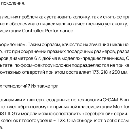
 поколения.
 лишних проблем как установить колонку, так и снять её п
, но и обеспечивают максимально качественную установку,
ификации Controlled Performance.
рмлением. Таким образом, качество их звучания никак не
, что при сохранении прежних посадочных размеров, разр
феров диаметров 6½ дюйма в моделях-предшественниках, 
ате, по форм-фактору колонки подразделяются на три кате
тажных отверстий при этом составляет 173, 218 и 250 мм.
 технологий? Их также три.
динамики и твитеры, созданные по технологии C-CAM. В в
ветствует «бронзовому» в привычной классификации Monitor
RST II. Эти модели можно сопоставить «серебряной» серии
олонок второго уровня – T2X. Она объединяет в себе возм
е.