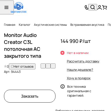
Главная
Каталог
Акустические системы
Встраиваемая акустика
П
Monitor Audio
144 990 ₽/
шт
Creator C3L
потолочная АС
Нет в наличии
закрытого типа
Рассчитать доставку
0
Нет отзывов
Нашли дешевле?
Арт.
94443
Хочу в подарок
Вся техника
оригинальная с
гарантией.
Заказать
Работаем с юрлицами: договор,