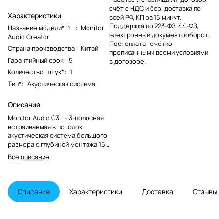
счёт с НДС и без, доставка по
Характеристики
всей РФ, КП за 15 минут.
Поддержка по 223-ФЗ, 44-ФЗ,
Название модели*
:
Monitor
?
электронный документооборот.
Audio Creator
Постоплата- с чётко
Страна производства
:
Китай
прописанными всеми условиями
Гарантийный срок
:
5
в договоре.
Количество, штук*
:
1
Тип*
:
Акустическая система
Описание
Monitor Audio C3L – 3-полосная
встраиваемая в потолок
акустическая система больщого
размера с глубиной монтажа 157
мм серии Creator
Все описание
Описание
Характеристики
Доставка
Отзывы