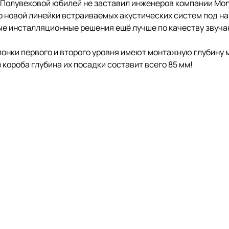
. Полувековой юбилей не заставил инженеров компании Moni
новой линейки встраиваемых акустических систем под на
е инсталляционные решения ещё лучше по качеству звучан
лонки первого и второго уровня имеют монтажную глубину м
 короба глубина их посадки составит всего 85 мм!