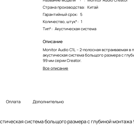
Название модели*
:
Monitor Audio Creator
Страна производства
:
Китай
Гарантийный срок
:
5
Количество, штук*
:
1
Тип*
:
Акустическая система
Описание
Monitor Audio C1L – 2-полосная встраиваемая в 
акустическая система больщого размера с глу
99 мм серии Creator.
Все описание
Оплата
Дополнительно
устическая система больщого размера с глубиной монтажа 9