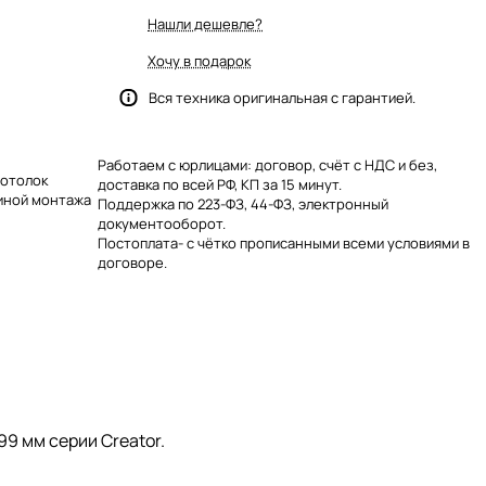
Нашли дешевле?
Хочу в подарок
Вся техника оригинальная с гарантией.
Работаем с юрлицами: договор, счёт с НДС и без,
потолок
доставка по всей РФ, КП за 15 минут.
биной монтажа
Поддержка по 223-ФЗ, 44-ФЗ, электронный
документооборот.
Постоплата- с чётко прописанными всеми условиями в
договоре.
9 мм серии Creator.