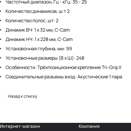
Частотный диапазон, Гц - кГц: 35 - 25
Количество динамиков, ш:т 2
Количество полос, шт: 2
Динамик ВЧ: 1 х 32 мм, C-Cam
Динамик НЧ: 1 х 228 мм, C-Cam
Установочная глубина, мм: 99
Установочные размеры (В х Ш): 248
Особенности: Трёхпозиционное крепление Tri-Grip II
Соединительные разъемы вход: Акустические 1 пара
Назад к списку
Интернет-магазин
Компания