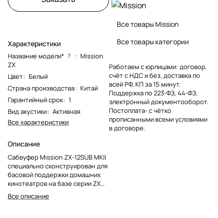
Все товары Mission
Все товары категории
Характеристики
Название модели*
:
Mission
?
ZX
Работаем с юрлицами: договор,
счёт с НДС и без, доставка по
Цвет
:
Белый
всей РФ, КП за 15 минут.
Страна производства
:
Китай
Поддержка по 223-ФЗ, 44-ФЗ,
Гарантийный срок
:
1
электронный документооборот.
Постоплата- с чётко
Вид акустики
:
Активная
прописанными всеми условиями
Все характеристики
в договоре.
Описание
Сабвуфер Mission ZX-12SUB MKII
специально сконструирован для
басовой поддержки домашних
кинотеатров на базе серии ZX
или для расширения диапазона
Все описание
низких частот в стерео
системах. Он оснащен 12-