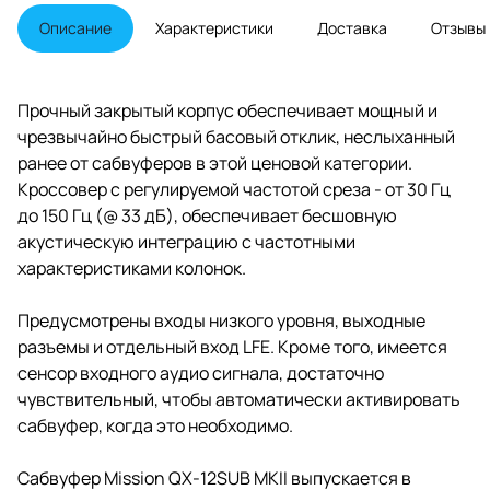
дюймовым (300-мм)
длинноходным драйвером с
Описание
Характеристики
Доставка
Отзывы
диффузором из непрессованной
бумаги (с повышенными
демпфирующими свойствами) и
встроенным усилителем класса
Прочный закрытый корпус обеспечивает мощный и
D мощностью 300 Вт (450 Вт в
чрезвычайно быстрый басовый отклик, неслыханный
пике).
ранее от сабвуферов в этой ценовой категории.
Кроссовер с регулируемой частотой среза - от 30 Гц
до 150 Гц (@ 33 дБ), обеспечивает бесшовную
акустическую интеграцию с частотными
характеристиками колонок.
Предусмотрены входы низкого уровня, выходные
разъемы и отдельный вход LFE. Кроме того, имеется
сенсор входного аудио сигнала, достаточно
чувствительный, чтобы автоматически активировать
сабвуфер, когда это необходимо.
Сабвуфер Mission QX-12SUB MKII выпускается в