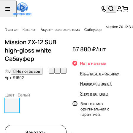
Mission ZX-12 S
Главная
Каталог
Акустические системы
Сабвуфер
Mission ZX-12 SUB
57 880 ₽/
шт
high-gloss white
Сабвуфер
Нет в наличии
0
Нет отзывов
Рассчитать доставку
Арт.
91602
Нашли дешевле?
Хочу в подарок
Цвет
—
Белый
Вся техника
оригинальная с
гарантией.
Заказать