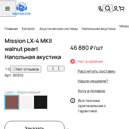
Missi
Главная
Каталог
Акустические системы
Напольная акустика
Mission LX-4 MKII
46 880 ₽/
шт
walnut pearl
Напольная акустика
Нет в наличии
0
Нет отзывов
Рассчитать доставку
Арт.
90910
Нашли дешевле?
Хочу в подарок
Цвет
—
Коричневый
Вся техника
оригинальная с
гарантией.
Заказать