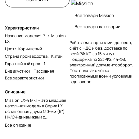
Все товары Mission
Все товары категории
Характеристики
Название модели*
:
Mission
?
LX
Работаем с юрлицами: договор,
счёт с НДС и без, доставка по
Цвет
:
Коричневый
всей РФ, КП за 15 минут.
Страна производства
:
Китай
Поддержка по 223-ФЗ, 44-ФЗ,
Гарантийный срок
:
1
электронный документооборот.
Постоплата- с чётко
Вид акустики
:
Пассивная
прописанными всеми условиями
Все характеристики
в договоре.
Описание
Mission LX-4 MkII – это младшая
напольная модель в Серии LX,
оснащенная двумя 130-мм (5")
НЧ/СЧ-динамиками с
композитным волоконным
Все описание
диффузором и 25-мм (1.0")
купольным микрофибровым