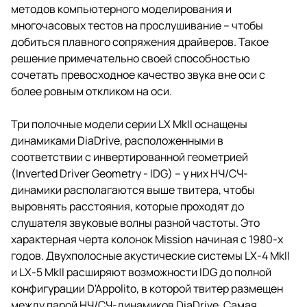
методов компьютерного моделирования и
многочасовых тестов на прослушивание – чтобы
добиться плавного сопряжения драйверов. Такое
решение примечательно своей способностью
сочетать превосходное качество звука вне оси с
более ровным откликом на оси.
Три полочные модели серии LX MkII оснащены
динамиками DiaDrive, расположенными в
соответствии с инвертированной геометрией
(Inverted Driver Geometry - IDG) – у них НЧ/СЧ-
динамики располагаются выше твитера, чтобы
выровнять расстояния, которые проходят до
слушателя звуковые волны разной частоты. Это
характерная черта колонок Mission начиная с 1980-х
годов. Двухполосные акустические системы LX-4 MkII
и LX-5 MkII расширяют возможности IDG до полной
конфигурации D'Appolito, в которой твитер размещен
между парой НЧ/СЧ-динамиков DiaDrive. Самая