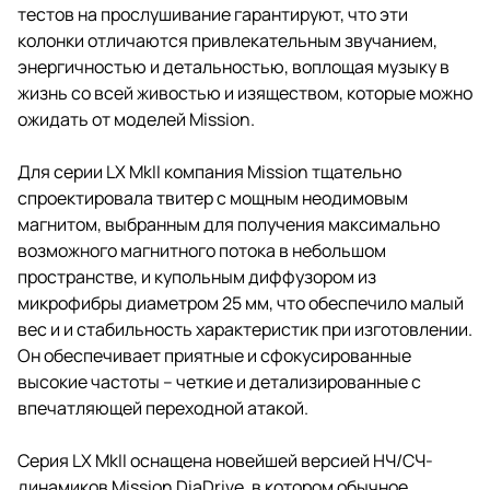
тестов на прослушивание гарантируют, что эти
колонки отличаются привлекательным звучанием,
энергичностью и детальностью, воплощая музыку в
жизнь со всей живостью и изяществом, которые можно
ожидать от моделей Mission.
Для серии LX MkII компания Mission тщательно
спроектировала твитер с мощным неодимовым
магнитом, выбранным для получения максимально
возможного магнитного потока в небольшом
пространстве, и купольным диффузором из
микрофибры диаметром 25 мм, что обеспечило малый
вес и и стабильность характеристик при изготовлении.
Он обеспечивает приятные и сфокусированные
высокие частоты – четкие и детализированные с
впечатляющей переходной атакой.
Серия LX MkII оснащена новейшей версией НЧ/СЧ-
динамиков Mission DiaDrive, в котором обычное