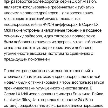
при разработке более дорогой серии QX от Mission,
является использование гребенчатых и зубчатых
насечек в подвесе драйверов – для рассеивания
мешающих отражений звука от локальных
неоднородностей на НЧ/СЧ диффузорах. В Серии LX
MkII также устроены аналогичные гребенки в подвесе
основных драйверов, и для твитера в подвес тоже
были добавлены конические прорези, что еще больше
сгладило частотную характеристику и добавило
утонченности высоким частотам по сравнению с
предыдущим поколением
После устранения незначительных отклонений в
откликах динамиков, схемы кроссоверов для каждой
модели были оптимизирована, чтобы воспользоваться
преимуществами улучшенного качества звука. В
Серии LX MkII использованы фильтры Линквица-Райли
(Linkwitz-Riley) 4-го порядка (со спадом 24 дБ на
октаву), разработанные с использованием передовых