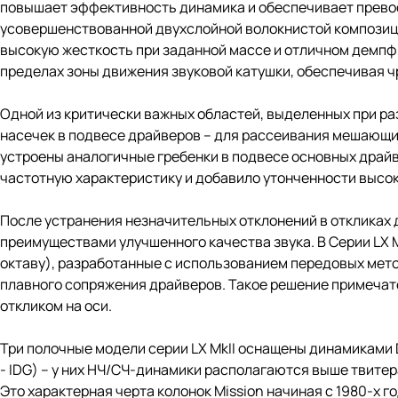
повышает эффективность динамика и обеспечивает превос
усовершенствованной двухслойной волокнистой композици
высокую жесткость при заданной массе и отличном демпф
пределах зоны движения звуковой катушки, обеспечивая 
Одной из критически важных областей, выделенных при раз
насечек в подвесе драйверов – для рассеивания мешающих
устроены аналогичные гребенки в подвесе основных драйв
частотную характеристику и добавило утонченности высо
После устранения незначительных отклонений в откликах
преимуществами улучшенного качества звука. В Серии LX M
октаву), разработанные с использованием передовых мет
плавного сопряжения драйверов. Такое решение примечате
откликом на оси.
Три полочные модели серии LX MkII оснащены динамиками D
- IDG) – у них НЧ/СЧ-динамики располагаются выше твитер
Это характерная черта колонок Mission начиная с 1980-х г