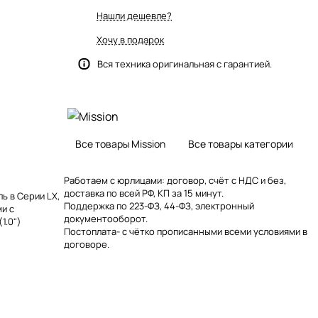
Нашли дешевле?
Хочу в подарок
Вся техника оригинальная с гарантией.
Все товары Mission
Все товары категории
Работаем с юрлицами: договор, счёт с НДС и без,
доставка по всей РФ, КП за 15 минут.
ль в Серии LX,
Поддержка по 223-ФЗ, 44-ФЗ, электронный
и с
документооборот.
1.0")
Постоплата- с чётко прописанными всеми условиями в
договоре.