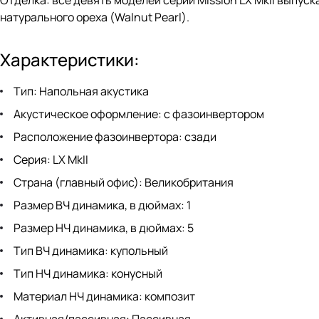
Отделка: все девять моделей серии Mission LX MkII выпуск
натурального ореха (Walnut Pearl).
Характеристики:
Тип: Напольная акустика
Акустическое оформление: с фазоинвертором
Расположение фазоинвертора: сзади
Серия: LX MkII
Страна (главный офис): Великобритания
Размер ВЧ динамика, в дюймах: 1
Размер НЧ динамика, в дюймах: 5
Тип ВЧ динамика: купольный
Тип НЧ динамика: конусный
Материал НЧ динамика: композит