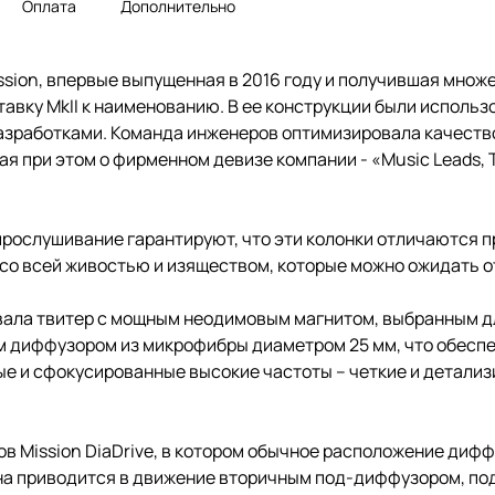
Оплата
Дополнительно
ssion, впервые выпущенная в 2016 году и получившая множ
авку MkII к наименованию. В ее конструкции были использ
азработками. Команда инженеров оптимизировала качество
при этом о фирменном девизе компании - «Music Leads, Te
прослушивание гарантируют, что эти колонки отличаются 
со всей живостью и изяществом, которые можно ожидать от
ровала твитер с мощным неодимовым магнитом, выбранным 
м диффузором из микрофибры диаметром 25 мм, что обеспе
ные и сфокусированные высокие частоты – четкие и детал
в Mission DiaDrive, в котором обычное расположение диф
на приводится в движение вторичным под-диффузором, под