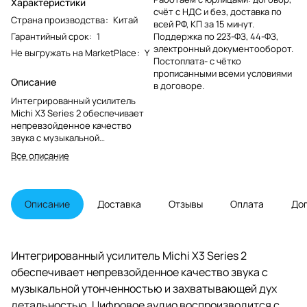
Характеристики
счёт с НДС и без, доставка по
Страна производства
:
Китай
всей РФ, КП за 15 минут.
Гарантийный срок
:
1
Поддержка по 223-ФЗ, 44-ФЗ,
электронный документооборот.
Не выгружать на MarketPlace
:
Y
Постоплата- с чётко
прописанными всеми условиями
Описание
в договоре.
Интегрированный усилитель
Michi X3 Series 2 обеспечивает
непревзойденное качество
звука с музыкальной
утонченностью и
Все описание
захватывающей дух
детальностью. Цифровое аудио
воспроизводится с
использованием 8-канального
Описание
Доставка
Отзывы
Оплата
До
прецизионного ЦАП ESS SABRE
ES9028PRO,
сконфигурированного так,
чтобы выделить по 4 канала для
Интегрированный усилитель Michi X3 Series 2
левой и правой дорожек, снижая
обеспечивает непревзойденное качество звука с
уровень за счет этого уровень
шума, уменьшая искажения и
музыкальной утонченностью и захватывающей дух
создавая обширную звуковую
детальностью. Цифровое аудио воспроизводится с