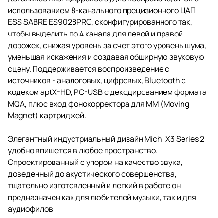
сцену.
использованием 8-канального прецизионного ЦАП
ESS SABRE ES9028PRO, сконфигурированного так,
чтобы выделить по 4 канала для левой и правой
дорожек, снижая уровень за счет этого уровень шума,
уменьшая искажения и создавая обширную звуковую
сцену. Поддерживается воспроизведение с
источников - аналоговых, цифровых, Bluetooth с
кодеком aptX-HD, PC-USB с декодированием формата
MQA, плюс вход фонокорректора для MM (Moving
Magnet) картриджей.
Элегантный индустриальный дизайн Michi X3 Series 2
удобно впишется в любое пространство.
Спроектированный с упором на качество звука,
доведенный до акустического совершенства,
тщательно изготовленный и легкий в работе он
предназначен как для любителей музыки, так и для
аудиофилов.