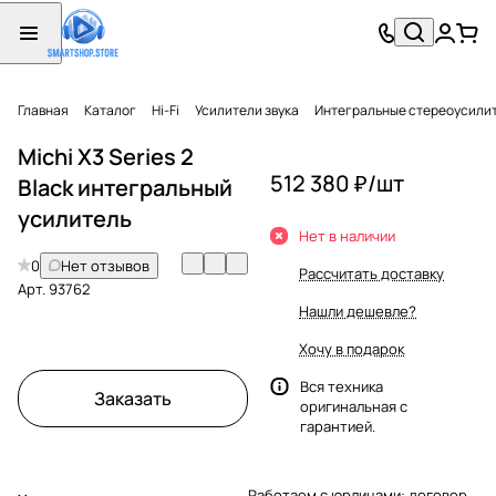
Главная
Каталог
Hi-Fi
Усилители звука
Интегральные стереоусили
Michi X3 Series 2
512 380 ₽/
шт
Black интегральный
усилитель
Нет в наличии
0
Нет отзывов
Рассчитать доставку
Арт.
93762
Нашли дешевле?
Хочу в подарок
Вся техника
Заказать
оригинальная с
гарантией.
Работаем с юрлицами: договор,