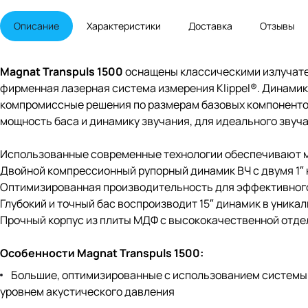
Описание
Характеристики
Доставка
Отзывы
Magnat Transpuls 1500
оснащены классическими излучател
фирменная лазерная система измерения Klippel®. Динамик
компромиссные решения по размерам базовых компонентов 
мощность баса и динамику звучания, для идеального звуча
Использованные современные технологии обеспечивают мо
Двойной компрессионный рупорный динамик ВЧ с двумя 1″
Оптимизированная производительность для эффективног
Глубокий и точный бас воспроизводит 15″ динамик в уника
Прочный корпус из плиты МДФ с высококачественной отдел
Особенности Magnat Transpuls 1500:
Большие, оптимизированные с использованием системы
уровнем акустического давления