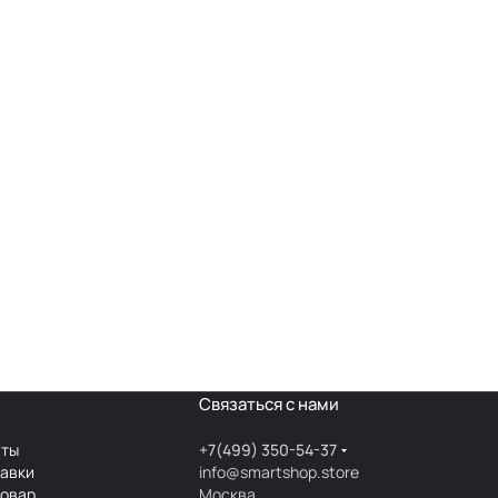
Связаться с нами
аты
+7(499) 350-54-37
тавки
info@smartshop.store
товар
Москва,