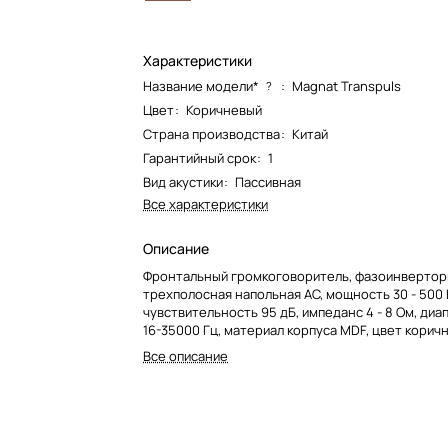
Характеристики
Название модели*
:
Magnat Transpuls
?
Цвет
:
Коричневый
Страна производства
:
Китай
Гарантийный срок
:
1
Вид акустики
:
Пассивная
Все характеристики
Описание
Фронтальный громкоговоритель, фазоинверторн
трехполосная напольная АС, мощность 30 - 500 
чувствительность 95 дБ, импеданс 4 - 8 Ом, диа
16-35000 Гц, материал корпуса MDF, цвет корич
Все описание