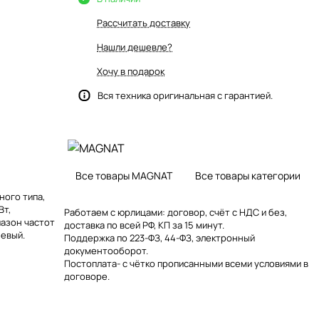
Рассчитать доставку
Нашли дешевле?
Хочу в подарок
Вся техника оригинальная с гарантией.
Все товары MAGNAT
Все товары категории
ого типа,
Вт,
Работаем с юрлицами: договор, счёт с НДС и без,
пазон частот
доставка по всей РФ, КП за 15 минут.
невый.
Поддержка по 223-ФЗ, 44-ФЗ, электронный
документооборот.
Постоплата- с чётко прописанными всеми условиями в
договоре.