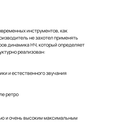
овременных инструментов, как
роизводитель не захотел применять
ров динамика НЧ, который определяет
уктурно реализован:
ики и естественного звучания
ле ретро
ью и очень высоким максимальным