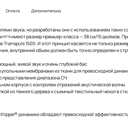
Оплата
Дополнительно
ями звука, но разработаны они с использованием таких с
и Н Ч имеют размер премьер-класса — 38 см/15 дюймов. П
Transpuls 1500. И этот принцип касается не только разме
ния, внутренний объем должен быть точно определен и стр
щный, живой звук и очень глубокий бас
 купольными мембранами из ткани для превосходной динам
о представления диапазона СЧ
льном корпусе с контролем отражений акустической волны
кой из темного дерева и съемный текстильный чехол в сти
 Klippel® динамики обладают превосходной эффективност