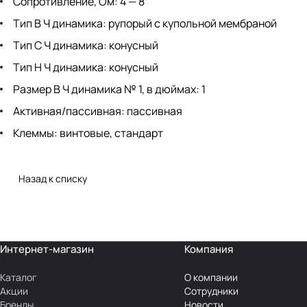
Сопротивление, Ом: 4 — 8
Тип В Ч динамика: рупорый с купольной мембраной
Тип С Ч динамика: конусный
Тип Н Ч динамика: конусный
Размер В Ч динамика № 1, в дюймах: 1
Активная/пассивная: пассивная
Клеммы: винтовые, стандарт
Назад к списку
Интернет-магазин
Компания
Каталог
О компании
Акции
Сотрудники
Бренды
Новости