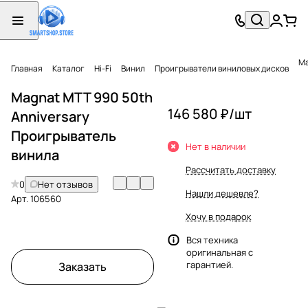
Ma
Главная
Каталог
Hi-Fi
Винил
Проигрыватели виниловых дисков
Magnat MTT 990 50th
146 580 ₽/
шт
Anniversary
Проигрыватель
Нет в наличии
винила
Рассчитать доставку
0
Нет отзывов
Нашли дешевле?
Арт.
106560
Хочу в подарок
Вся техника
оригинальная с
гарантией.
Заказать