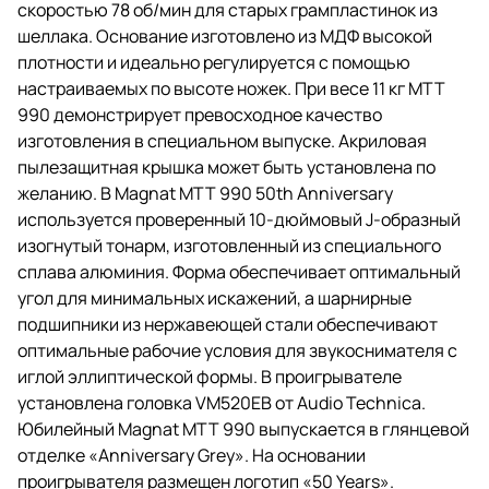
скоростью 78 об/мин для старых грампластинок из
шеллака. Основание изготовлено из МДФ высокой
плотности и идеально регулируется с помощью
настраиваемых по высоте ножек. При весе 11 кг MTT
990 демонстрирует превосходное качество
изготовления в специальном выпуске. Акриловая
пылезащитная крышка может быть установлена по
желанию. В Magnat MTT 990 50th Anniversary
используется проверенный 10-дюймовый J-образный
изогнутый тонарм, изготовленный из специального
сплава алюминия. Форма обеспечивает оптимальный
угол для минимальных искажений, а шарнирные
подшипники из нержавеющей стали обеспечивают
оптимальные рабочие условия для звукоснимателя с
иглой эллиптической формы. В проигрывателе
установлена головка VM520EB от Audio Technica.
Юбилейный Magnat MTT 990 выпускается в глянцевой
отделке «Anniversary Grey». На основании
проигрывателя размещен логотип «50 Years».