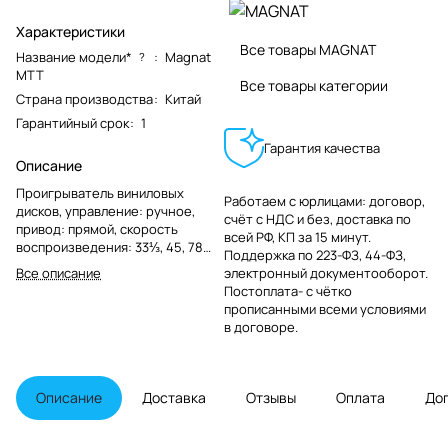
Характеристики
Все товары MAGNAT
Название модели*
:
Magnat
?
MTT
Все товары категории
Страна производства
:
Китай
Гарантийный срок
:
1
Гарантия качества
Описание
Проигрыватель виниловых
Работаем с юрлицами: договор,
дисков, управление: ручное,
счёт с НДС и без, доставка по
привод: прямой, скорость
всей РФ, КП за 15 минут.
воспроизведения: 33⅓, 45, 78
Поддержка по 223-ФЗ, 44-ФЗ,
об/мин, электронное
Все описание
электронный документооборот.
переключение, тонарм:
Постоплата- с чётко
алюминиевый 10" J-образный,
прописанными всеми условиями
звукосниматель: Audio-Technica
в договоре.
AT-VM520EB, материал стола:
МДФ, диаметр диска: 305 мм из
полимера, выходы: 1 х RCA,
габариты: 450 x 162 x 367 мм,
Описание
Доставка
Отзывы
Оплата
До
вес: 11 кг