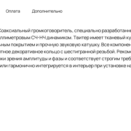
Оплата
Дополнительно
 Коаксиальный громкоговоритель, специально разработанн
миллиметровым СЧ-НЧ динамиком. Твитер имеет тканевый к
ным покрытием и прочную звуковую катушку. Все компоне
нтное декоративное кольцо с шестигранной резьбой. Реко
очки зрения амплитуды и фазы и соответствует строгим тр
ли гармонично интегрируется в интерьер при установке на