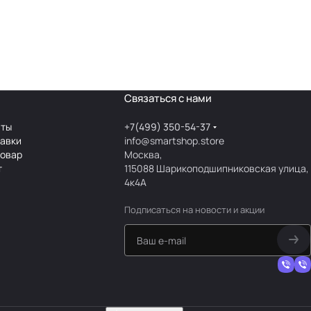
Связаться с нами
аты
+7(499) 350-54-37
тавки
info@smartshop.store
товар
Москва,
т
115088 Шарикоподшипниковская улица,
4к4А
Подписаться
на новости и акции