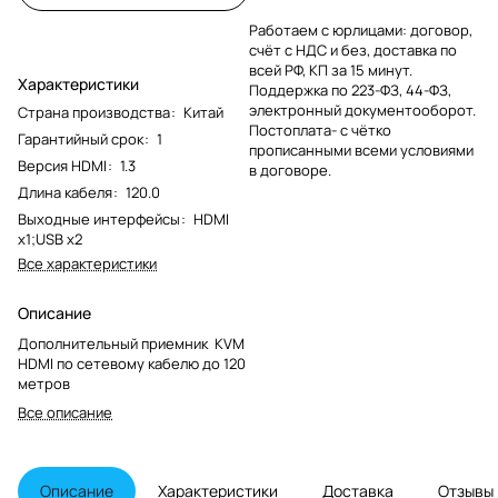
Работаем с юрлицами: договор,
счёт с НДС и без, доставка по
всей РФ, КП за 15 минут.
Характеристики
Поддержка по 223-ФЗ, 44-ФЗ,
электронный документооборот.
Страна производства
:
Китай
Постоплата- с чётко
Гарантийный срок
:
1
прописанными всеми условиями
Версия HDMI
:
1.3
в договоре.
Длина кабеля
:
120.0
Выходные интерфейсы
:
HDMI
x1;USB x2
Все характеристики
Описание
Дополнительный приемник KVM
HDMI по сетевому кабелю до 120
метров
Все описание
Описание
Характеристики
Доставка
Отзывы