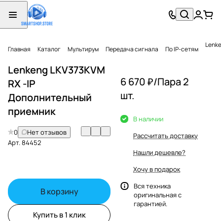
Lenke
Главная
Каталог
Мультирум
Передача сигнала
По IP-сетям
Lenkeng LKV373KVM
6 670 ₽/
Пара 2
RX -IP
шт.
Дополнительный
приемник
В наличии
0
Нет отзывов
Рассчитать доставку
Арт.
84452
Нашли дешевле?
Хочу в подарок
Вся техника
В корзину
оригинальная с
гарантией.
Купить в 1 клик