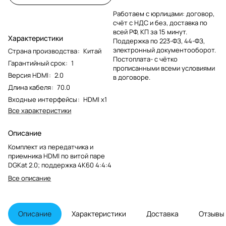
Работаем с юрлицами: договор,
счёт с НДС и без, доставка по
всей РФ, КП за 15 минут.
Характеристики
Поддержка по 223-ФЗ, 44-ФЗ,
электронный документооборот.
Страна производства
:
Китай
Постоплата- с чётко
Гарантийный срок
:
1
прописанными всеми условиями
Версия HDMI
:
2.0
в договоре.
Длина кабеля
:
70.0
Входные интерфейсы
:
HDMI x1
Все характеристики
Описание
Комплект из передатчика и
приемника HDMI по витой паре
DGKat 2.0; поддержка 4К60 4:4:4
Все описание
Описание
Характеристики
Доставка
Отзывы