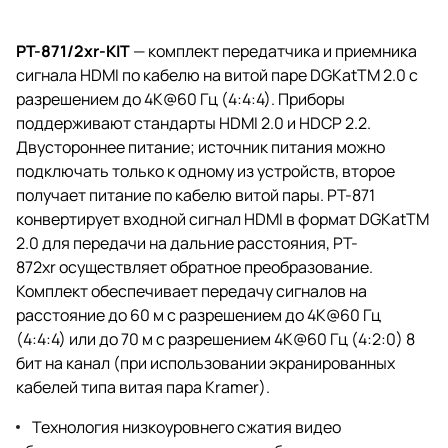
PT-871/2xr-KIT
— комплект передатчика и приемника
сигнала HDMI по кабелю на витой паре DGKatTM 2.0 c
разрешением до 4K@60 Гц (4:4:4). Приборы
поддерживают стандарты HDMI 2.0 и HDCP 2.2.
Двустороннее питание; источник питания можно
подключать только к одному из устройств, второе
получает питание по кабелю витой пары.
PT-871
конвертирует входной сигнал HDMI в формат DGKatTM
2.0 для передачи на дальние расстояния, PT-
872xr
осуществляет обратное преобразование.
Комплект обеспечивает передачу сигналов на
расстояние до 60 м с разрешением до 4K@60 Гц
(4:4:4) или до 70 м с разрешением 4К@60 Гц (4:2:0) 8
бит на канал (при использовании экранированных
кабелей типа витая пара Kramer).
Технология низкоуровнего сжатия видео