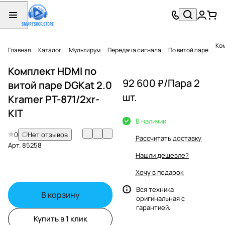
Ком
Главная
Каталог
Мультирум
Передача сигнала
По витой паре
Комплект HDMI по
92 600 ₽/
Пара 2
витой паре DGKat 2.0
шт.
Kramer PT-871/2xr-
KIT
В наличии
0
Нет отзывов
Рассчитать доставку
Арт.
85258
Нашли дешевле?
Хочу в подарок
Вся техника
В корзину
оригинальная с
гарантией.
Купить в 1 клик