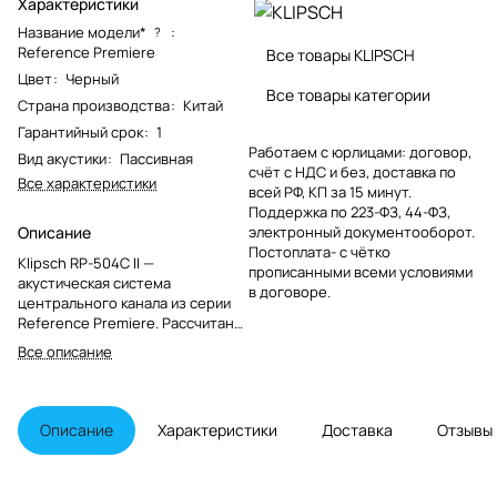
Характеристики
Название модели*
:
?
Reference Premiere
Все товары KLIPSCH
Цвет
:
Черный
Все товары категории
Страна производства
:
Китай
Гарантийный срок
:
1
Работаем с юрлицами: договор,
Вид акустики
:
Пассивная
счёт с НДС и без, доставка по
Все характеристики
всей РФ, КП за 15 минут.
Поддержка по 223-ФЗ, 44-ФЗ,
Описание
электронный документооборот.
Постоплата- с чётко
Klipsch RP-504C II —
прописанными всеми условиями
акустическая система
в договоре.
центрального канала из серии
Reference Premiere. Рассчитана
на комплектацию систем
Все описание
домашнего кинотеатра
высокого класса
Описание
Характеристики
Доставка
Отзывы