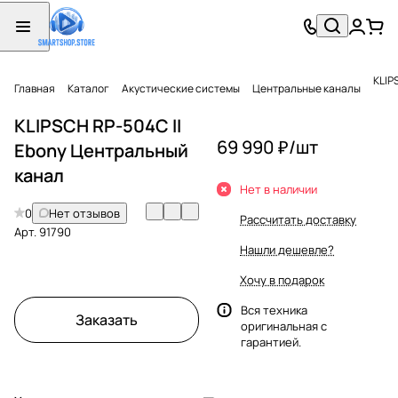
KLIP
Главная
Каталог
Акустические системы
Центральные каналы
KLIPSCH RP-504C II
69 990 ₽/
шт
Ebony Центральный
канал
Нет в наличии
0
Нет отзывов
Рассчитать доставку
Арт.
91790
Нашли дешевле?
Хочу в подарок
Вся техника
Заказать
оригинальная с
гарантией.