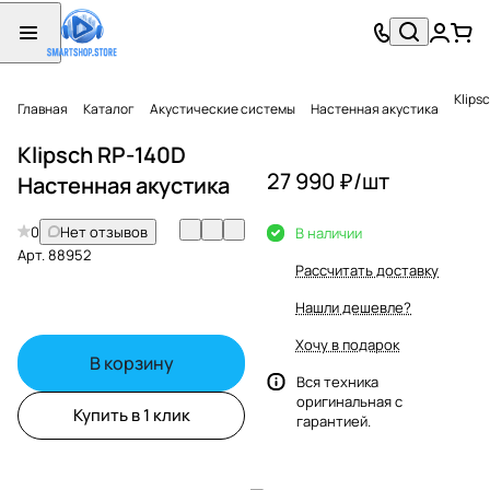
Klips
Главная
Каталог
Акустические системы
Настенная акустика
Klipsch RP-140D
27 990 ₽/
шт
Настенная акустика
0
Нет отзывов
В наличии
Арт.
88952
Рассчитать доставку
Нашли дешевле?
Хочу в подарок
В корзину
Вся техника
оригинальная с
Купить в 1 клик
гарантией.