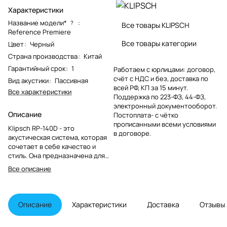
Характеристики
Название модели*
:
?
Все товары KLIPSCH
Reference Premiere
Все товары категории
Цвет
:
Черный
Страна производства
:
Китай
Гарантийный срок
:
1
Работаем с юрлицами: договор,
счёт с НДС и без, доставка по
Вид акустики
:
Пассивная
всей РФ, КП за 15 минут.
Все характеристики
Поддержка по 223-ФЗ, 44-ФЗ,
электронный документооборот.
Описание
Постоплата- с чётко
прописанными всеми условиями
Klipsch RP-140D - это
в договоре.
акустическая система, которая
сочетает в себе качество и
стиль. Она предназначена для
использования в мультирум
Все описание
системах и озвучивания
небольших помещений. Klipsch
RP-140D также может стать
частью домашнего кинотеатра в
Описание
Характеристики
Доставка
Отзывы
тыловых каналах, обеспечивая
качественное звучание.