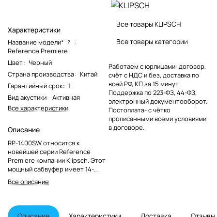
Все товары KLIPSCH
Характеристики
Все товары категории
Название модели*
:
?
Reference Premiere
Цвет
:
Черный
Работаем с юрлицами: договор,
Страна производства
:
Китай
счёт с НДС и без, доставка по
всей РФ, КП за 15 минут.
Гарантийный срок
:
1
Поддержка по 223-ФЗ, 44-ФЗ,
Вид акустики
:
Активная
электронный документооборот.
Все характеристики
Постоплата- с чётко
прописанными всеми условиями
в договоре.
Описание
RP-1400SW относится к
новейшей серии Reference
Premiere компании Klipsch. Этот
мощный сабвуфер имеет 14-
дюймовый НЧ-динамик и
Все описание
оснащен 500-ваттным
усилителем (пиковая мощность
1000 Вт). Новая серия
сабвуферов разработана так,
Описание
Характеристики
Доставка
Отзывы