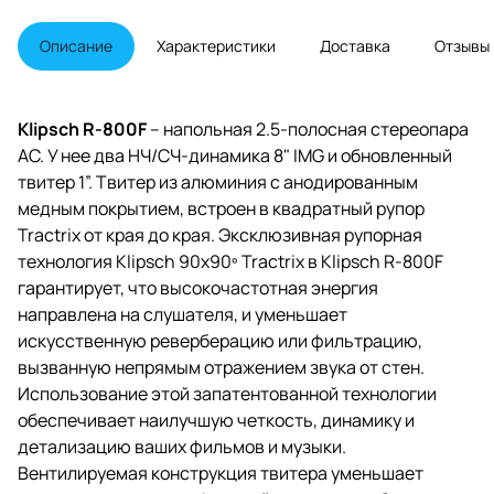
Tractrix 90x90 градусов.
Улучшенный кроссовер, корпус
Описание
Характеристики
Доставка
Отзывы
из МДФ. Фазоинвертор на
тыловой панели.
Klipsch R-800F
– напольная 2.5-полосная стереопара
АС. У нее два НЧ/СЧ-динамика 8" IMG и обновленный
твитер 1”. Твитер из алюминия с анодированным
медным покрытием, встроен в квадратный рупор
Tractrix от края до края. Эксклюзивная рупорная
технология Klipsch 90x90º Tractrix в Klipsch R-800F
гарантирует, что высокочастотная энергия
направлена на слушателя, и уменьшает
искусственную реверберацию или фильтрацию,
вызванную непрямым отражением звука от стен.
Использование этой запатентованной технологии
обеспечивает наилучшую четкость, динамику и
детализацию ваших фильмов и музыки.
Вентилируемая конструкция твитера уменьшает