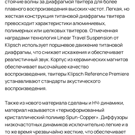
стоячие волны за диафрагмой твитера для более
плавного воспроизведения высоких частот. Легкая, но
жесткая конструкция титановой диафрагмы твитера
превосходит характеристики алюминиевых,
полимерных или шелковых твитеров. Отмеченная
наградами технология Linear Travel Suspension от
Klipsch использует поршневое движение титановой
диафрагмы, что снижает искажения и обеспечивает
реалистичный звук. Корпус из керамических магнитов
обеспечивает высочайшее качество
воспроизведения, твитеры Klipsch Reference Premiere
устанавливают стандарты акустического
воспроизведения.
Также из нового материала сделаны и НЧ-динамики,
материал называется «термоформованный
кристаллический полимер Spun-Copper». Диффузоры
низкочастотных динамиков исключительно легкие и в
то же время чрезвычайно жесткие, что обеспечивает