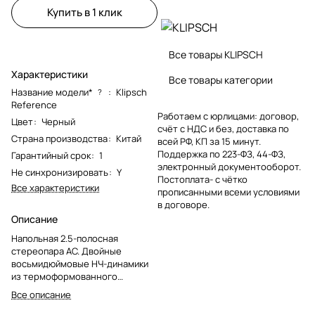
Купить в 1 клик
Все товары KLIPSCH
Характеристики
Все товары категории
Название модели*
:
Klipsch
?
Reference
Работаем с юрлицами: договор,
Цвет
:
Черный
счёт с НДС и без, доставка по
Страна производства
:
Китай
всей РФ, КП за 15 минут.
Поддержка по 223-ФЗ, 44-ФЗ,
Гарантийный срок
:
1
электронный документооборот.
Не синхронизировать
:
Y
Постоплата- с чётко
Все характеристики
прописанными всеми условиями
в договоре.
Описание
Напольная 2.5-полосная
стереопара АС. Двойные
восьмидюймовые НЧ-динамики
из термоформованного
кристаллического полимера
Все описание
Spun Copper, алюминиевый
твитер 1” в квадратном рупоре