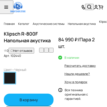
Klips
Главная
Каталог
Акустические системы
Напольная акустика
Klipsch R-800F
84 990 ₽/
Пара 2
Напольная акустика
шт.
0
Нет отзывов
Арт.
102440
В наличии
Рассчитать доставку
Цвет
—
Черный
Нашли дешевле?
Хочу в подарок
Вся техника
оригинальная с
гарантией.
В корзину