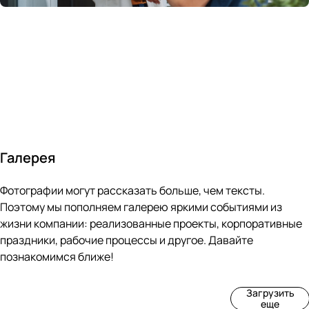
России
в
70&#37;
с
за 24
течение
всем
ведущими
часа
10 минут
покупателям
производите
Галерея
4
3
4
3
Фотографии могут рассказать больше, чем тексты.
фот
фот
фот
фот
о
о
о
о
Поэтому мы пополняем галерею яркими событиями из
Пр
Рек
Вы
Ма
жизни компании: реализованные проекты, корпоративные
оиз
онс
ста
рке
праздники, рабочие процессы и другое. Давайте
вод
тру
вка
т
познакомимся ближе!
ств
кци
«М
«Ар
о
я
ир
т-
Загрузить
нов
зда
ко
баз
еще