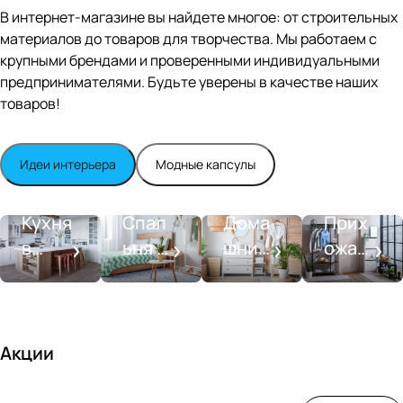
Editio
В интернет-магазине вы найдете многое: от строительных
n
материалов до товаров для творчества. Мы работаем с
Whit
крупными брендами и проверенными индивидуальными
e
satin
предпринимателями. Будьте уверены в качестве наших
товаров!
Идеи интерьера
Модные капсулы
Прихожа
Кухня
Спальня
Ванная
я
Кухня
Спал
Дома
Прих
в
ьня в
шний
ожая
стиле
совре
SPA-
со
моде
менн
салон
вкусо
рн
ом
м
стиле
Акции