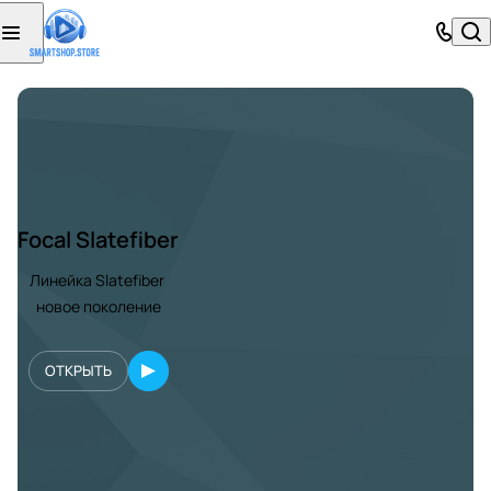
Focal Slatefiber
Линейка Slatefiber
новое поколение
ОТКРЫТЬ