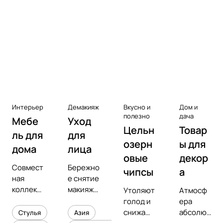
Аксессуары к виниловым
проигрывателям
Чистота
Интерьер
Демакияж
Вкусно и
Дом и
полезно
дача
Мебе
Уход
Цельн
Товар
ль для
для
озерн
ы для
дома
лица
овые
декор
Совмест
Бережно
чипсы
а
ная
е снятие
коллекц
макияжа
Утоляют
Атмосф
ия с
и
голод и
ера
предмет
увлажне
снижают
абсолют
Стулья
Азия
ным
ние