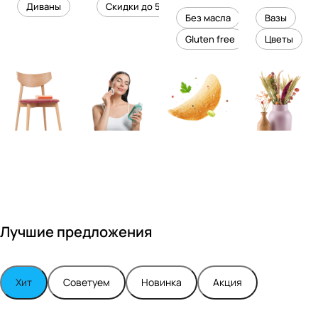
уровень
ного
Диваны
Скидки до 50%
дизайне
кожи
холесте
уюта в
Без масла
Вазы
ром
рина
вашем
Gluten free
Цветы
Максимо
интерье
м
ре
Турским
Лучшие предложения
Хит
Советуем
Новинка
Акция