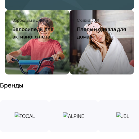
Взрослым и детям
Скидка 30%
Велосипеды для
Пледы и одеяла для
активного лета
дома
Бренды