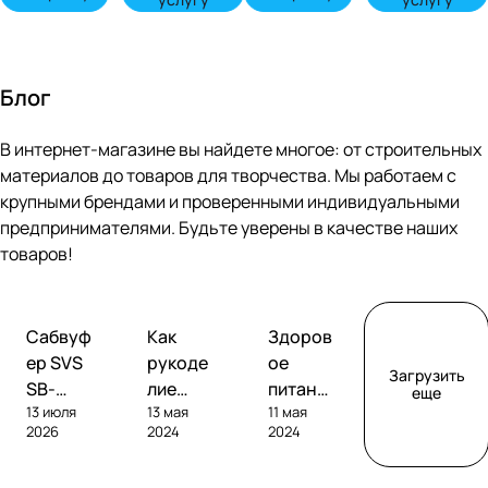
Блог
В интернет-магазине вы найдете многое: от строительных
материалов до товаров для творчества. Мы работаем с
крупными брендами и проверенными индивидуальными
предпринимателями. Будьте уверены в качестве наших
товаров!
Обзоры
Советы
Творчество
Сабвуф
Как
Здоров
сабвуферов
покупателям
ер SVS
рукоде
ое
Загрузить
SB-
лие
питание
еще
13 июля
13 мая
11 мая
1000
помога
без
2026
2024
2024
Pro
ет
глютен
развива
а: как