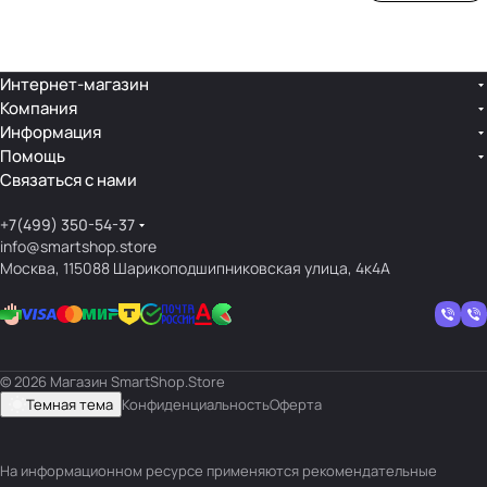
ой
ния
шек
ар»
лин
»
ейк
и
Интернет-магазин
Компания
кос
Информация
мет
Помощь
ики
Связаться с нами
+7(499) 350-54-37
info@smartshop.store
Москва, 115088 Шарикоподшипниковская улица, 4к4А
© 2026 Магазин SmartShop.Store
Темная тема
Конфиденциальность
Оферта
На информационном ресурсе применяются
рекомендательные