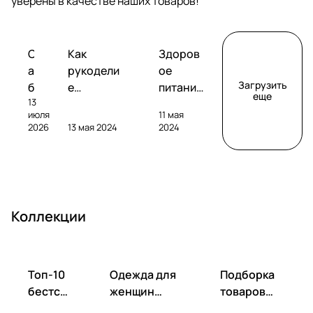
уверены в качестве наших товаров!
Обзоры
Советы
Творчество
С
Как
Здоров
сабвуферов
покупателям
а
рукодели
ое
Загрузить
б
е
питание
еще
13
в
помогает
без
июля
11 мая
у
развивать
глютена
2026
13 мая 2024
2024
ф
фантазию
: как
е
и
выбрать
р
улучшать
и
S
настроен
пригото
V
ие
вить?
Коллекции
S
S
B
-
Топ-10
Одежда для
Подборка
1
бестсе
женщин
товаров
0
ллеров
весна-лето
для