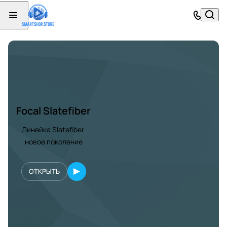
Focal Slatefiber
Линейка Slatefiber
новое поколение
ОТКРЫТЬ