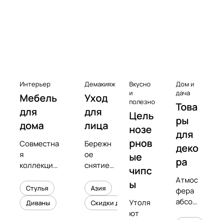
к
с
Чистота
е
с
с
у
а
Интерьер
Демакияж
Вкусно
Дом и
р
и
дача
Мебель
Уход
полезно
Това
ы
для
для
Цель
к
ры
дома
лица
нозе
в
для
рнов
Совместна
Бережн
и
деко
я
ое
ые
н
ра
коллекция
снятие
чипс
и
с
макияжа
Атмос
л
ы
предметны
и
Стулья
Азия
фера
о
м
увлажне
абсол
Утоля
Диваны
Скидки до 50%
в
дизайнеро
ние
ютног
ют
м
кожи