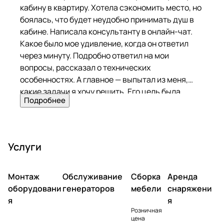
кабину в квартиру. Хотела сэкономить место, но
боялась, что будет неудобно принимать душ в
кабине. Написала консультанту в онлайн-чат.
Какое было мое удивление, когда он ответил
через минуту. Подробно ответил на мои
вопросы, рассказал о технических
особенностях. А главное — выпытал из меня,
какие задачи я хочу решить. Его цель была
Подробнее
помочь, а не продать! Я удивлена такому
подходу. Выбрала модель Misterio 3 000. Уж
очень захотела душ с гидромассажем. На
следующий день ребята привезли кабину и
Услуги
установили. Покупкой полностью довольна!
Монтаж
Обслуживание
Сборка
Аренда
оборудовани
генераторов
мебели
снаряжени
я
я
Розничная
цена