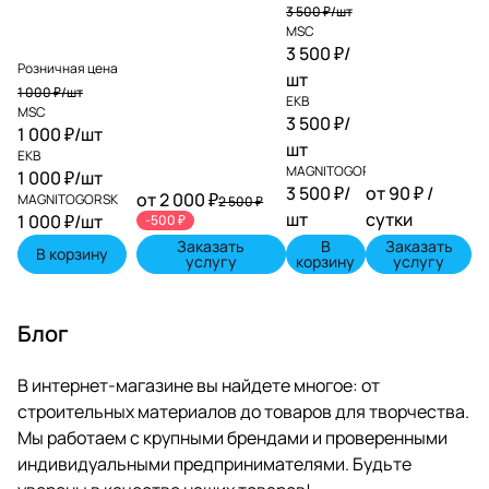
3 500 ₽/
шт
MSC
3 500 ₽/
Розничная цена
шт
1 000 ₽/
шт
EKB
MSC
3 500 ₽/
1 000 ₽/
шт
шт
EKB
MAGNITOGORSK
1 000 ₽/
шт
3 500 ₽/
от 90 ₽ /
от 2 000 ₽
MAGNITOGORSK
2 500 ₽
шт
сутки
1 000 ₽/
шт
-500 ₽
Заказать
В
Заказать
В корзину
услугу
корзину
услугу
Блог
В интернет-магазине вы найдете многое: от
строительных материалов до товаров для творчества.
Мы работаем с крупными брендами и проверенными
индивидуальными предпринимателями. Будьте