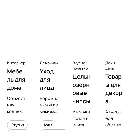
Аксессуары к виниловым
проигрывателям
Чистота
Интерьер
Демакияж
Вкусно и
Дом и
полезно
дача
Мебе
Уход
Цельн
Товар
ль для
для
озерн
ы для
дома
лица
овые
декор
Совмест
Бережно
чипсы
а
ная
е снятие
коллекц
макияжа
Утоляют
Атмосф
ия с
и
голод и
ера
предмет
увлажне
снижают
абсолют
Стулья
Азия
ным
ние