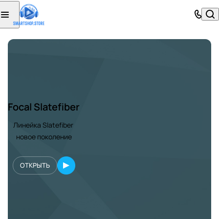
Focal Slatefiber
Линейка Slatefiber
новое поколение
ОТКРЫТЬ