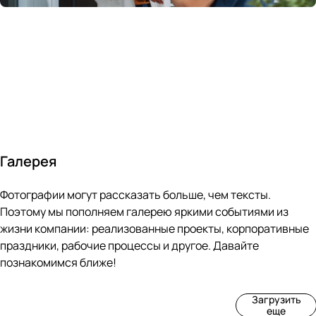
России
в
70&#37;
с
за 24
течение
всем
ведущими
часа
10 минут
покупателям
производите
Галерея
4
3
4
3
Фотографии могут рассказать больше, чем тексты.
фот
фот
фот
фот
о
о
о
о
Поэтому мы пополняем галерею яркими событиями из
Пр
Рек
Вы
Ма
жизни компании: реализованные проекты, корпоративные
оиз
онс
ста
рке
праздники, рабочие процессы и другое. Давайте
вод
тру
вка
т
познакомимся ближе!
ств
кци
«М
«Ар
о
я
ир
т-
Загрузить
нов
зда
ко
баз
еще