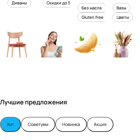
уровень
ного
Диваны
Скидки до 50%
дизайне
кожи
холесте
уюта в
Без масла
Вазы
ром
рина
вашем
Gluten free
Цветы
Максимо
интерье
м
ре
Турским
Лучшие предложения
Хит
Советуем
Новинка
Акция