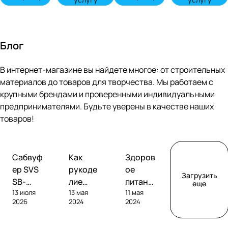
Блог
В интернет-магазине вы найдете многое: от строительных
материалов до товаров для творчества. Мы работаем с
крупными брендами и проверенными индивидуальными
предпринимателями. Будьте уверены в качестве наших
товаров!
Обзоры
Советы
Творчество
Сабвуф
Как
Здоров
сабвуферов
покупателям
ер SVS
рукоде
ое
Загрузить
SB-
лие
питание
еще
13 июля
13 мая
11 мая
1000
помога
без
2026
2024
2024
Pro
ет
глютен
развива
а: как