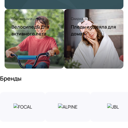
Взрослым и детям
Скидка 30%
Велосипеды для
Пледы и одеяла для
активного лета
дома
Бренды