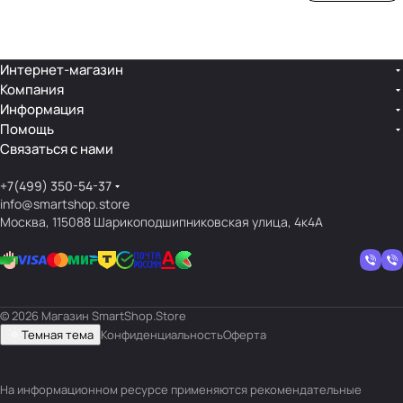
ой
ния
шек
ар»
лин
»
ейк
и
Интернет-магазин
Компания
кос
Информация
мет
Помощь
ики
Связаться с нами
+7(499) 350-54-37
info@smartshop.store
Москва, 115088 Шарикоподшипниковская улица, 4к4А
© 2026 Магазин SmartShop.Store
Темная тема
Конфиденциальность
Оферта
На информационном ресурсе применяются
рекомендательные