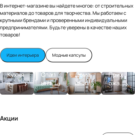
Editio
В интернет-магазине вы найдете многое: от строительных
n
материалов до товаров для творчества. Мы работаем с
Whit
крупными брендами и проверенными индивидуальными
e
satin
предпринимателями. Будьте уверены в качестве наших
товаров!
Идеи интерьера
Модные капсулы
Прихожа
Кухня
Спальня
Ванная
я
Кухня
Спал
Дома
Прих
в
ьня в
шний
ожая
стиле
совре
SPA-
со
моде
менн
салон
вкусо
рн
ом
м
стиле
Акции