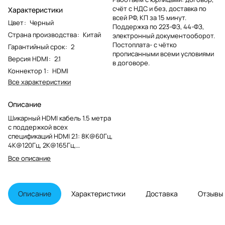
счёт с НДС и без, доставка по
Характеристики
всей РФ, КП за 15 минут.
Цвет
:
Черный
Поддержка по 223-ФЗ, 44-ФЗ,
Страна производства
:
Китай
электронный документооборот.
Постоплата- с чётко
Гарантийный срок
:
2
прописанными всеми условиями
Версия HDMI
:
2.1
в договоре.
Коннектор 1
:
HDMI
Все характеристики
Описание
Шикарный HDMI кабель 1.5 метра
с поддержкой всех
спецификаций HDMI 2.1: 8K@60Гц,
4K@120Гц, 2K@165Гц,
1080P@240Гц, 48Gbps, 3D,
Все описание
HDR10+, Dolby Vision, 4:4:4, CEC,
ARC, Dolby и прочее. Проводник
– бескислородная медь 99,9%.
Многослойное экранирование.
Описание
Характеристики
Доставка
Отзывы
Внешний слой из хлопка.