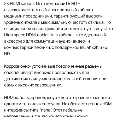
8K HDMI кабель 1.5 от компании Dr.HD –
высококачественный многожильный кабель с
медными проводниками, гарантирующий высокий
уровень сигнала и максимальную частоту отклика. По
официальной классификации соответствует типу Ultra
High speed HDMI cable. Наш кабель – это идеальный
аксессуар для коммутации аудио- видео- и
компьютерной техники, с поддержкой 8K, 4Kx2K и Full
HD.
Коррозионно-устойчивые позолоченные разъемы
обеспечивают высокую проводимость для
достижения наилучшего качества изображения при
самых высоких разрешениях.
HDMI кабель, провод, шнур – все это разные названия
одного и того же аксессуара. На обоих его концах HDMI
интерфейсы типа "папа". Этот кабель не
направленный, т.е. любой его конец можно