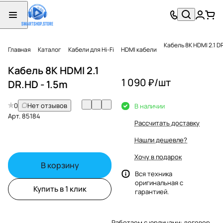
Кабель 8K HDMI 2.1 DR
Главная
Каталог
Кабели для Hi-Fi
HDMI кабели
Кабель 8K HDMI 2.1
1 090 ₽/
шт
DR.HD - 1.5m
0
Нет отзывов
В наличии
Арт.
85184
Рассчитать доставку
Нашли дешевле?
Хочу в подарок
В корзину
Вся техника
оригинальная с
Купить в 1 клик
гарантией.
Работаем с юрлицами: договор,