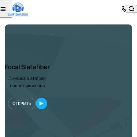
Focal Slatefiber
Линейка Slatefiber
новое поколение
ОТКРЫТЬ