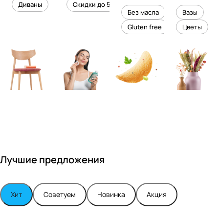
уровень
ного
Диваны
Скидки до 50%
дизайне
кожи
холесте
уюта в
Без масла
Вазы
ром
рина
вашем
Gluten free
Цветы
Максимо
интерье
м
ре
Турским
Лучшие предложения
Хит
Советуем
Новинка
Акция