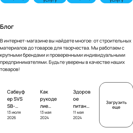
Блог
В интернет-магазине вы найдете многое: от строительных
материалов до товаров для творчества. Мы работаем с
крупными брендами и проверенными индивидуальными
предпринимателями. Будьте уверены в качестве наших
товаров!
Обзоры
Советы
Творчество
Сабвуф
Как
Здоров
сабвуферов
покупателям
ер SVS
рукоде
ое
Загрузить
SB-
лие
питание
еще
13 июля
13 мая
11 мая
1000
помога
без
2026
2024
2024
Pro
ет
глютен
развива
а: как