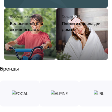
Взрослым и детям
Скидка 30%
Велосипеды для
Пледы и одеяла для
активного лета
дома
Бренды