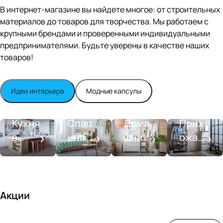
Editio
В интернет-магазине вы найдете многое: от строительных
n
материалов до товаров для творчества. Мы работаем с
Whit
крупными брендами и проверенными индивидуальными
e
satin
предпринимателями. Будьте уверены в качестве наших
товаров!
Идеи интерьера
Модные капсулы
Прихожа
Кухня
Спальня
Ванная
я
Кухня
Спал
Дома
Прих
в
ьня в
шний
ожая
стиле
совре
SPA-
со
моде
менн
салон
вкусо
рн
ом
м
стиле
Акции