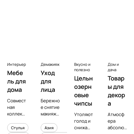
Аксессуары к виниловым
проигрывателям
Чистота
Интерьер
Демакияж
Вкусно и
Дом и
полезно
дача
Мебе
Уход
Цельн
Товар
ль для
для
озерн
ы для
дома
лица
овые
декор
Совмест
Бережно
чипсы
а
ная
е снятие
коллекц
макияжа
Утоляют
Атмосф
ия с
и
голод и
ера
предмет
увлажне
снижают
абсолют
Стулья
Азия
ным
ние