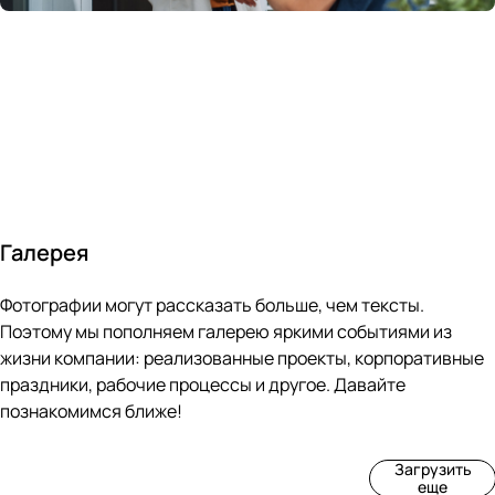
России
в
70&#37;
с
за 24
течение
всем
ведущими
часа
10 минут
покупателям
производите
Галерея
4
3
4
3
Фотографии могут рассказать больше, чем тексты.
фот
фот
фот
фот
о
о
о
о
Поэтому мы пополняем галерею яркими событиями из
Пр
Рек
Вы
Ма
жизни компании: реализованные проекты, корпоративные
оиз
онс
ста
рке
праздники, рабочие процессы и другое. Давайте
вод
тру
вка
т
познакомимся ближе!
ств
кци
«М
«Ар
о
я
ир
т-
Загрузить
нов
зда
ко
баз
еще