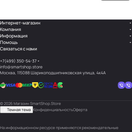
ой
ния
шек
ар»
лин
»
ейк
и
Интернет-магазин
Компания
кос
Информация
мет
Помощь
ики
Связаться с нами
+7(499) 350-54-37
info@smartshop.store
Москва, 115088 Шарикоподшипниковская улица, 4к4А
© 2026 Магазин SmartShop.Store
Темная тема
Конфиденциальность
Оферта
На информационном ресурсе применяются
рекомендательные