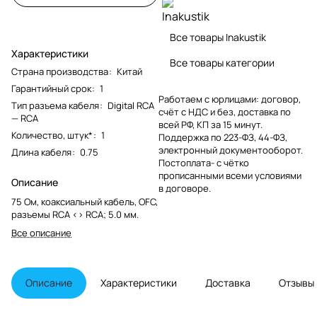
Все товары Inakustik
Характеристики
Все товары категории
Страна производства
:
Китай
Гарантийный срок
:
1
Работаем с юрлицами: договор,
Тип разъема кабеля
:
Digital RCA
счёт с НДС и без, доставка по
— RCA
всей РФ, КП за 15 минут.
Количество, штук*
:
1
Поддержка по 223-ФЗ, 44-ФЗ,
электронный документооборот.
Длина кабеля
:
0.75
Постоплата- с чётко
прописанными всеми условиями
Описание
в договоре.
75 Ом, коаксиальный кабель, OFC,
разъемы RCA <> RCA; 5.0 мм.
Все описание
Описание
Характеристики
Доставка
Отзывы