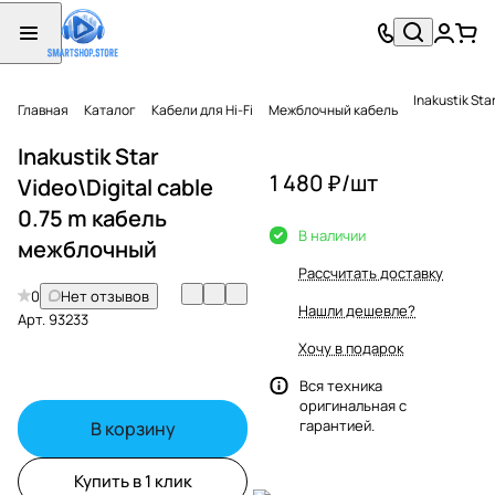
Inakustik St
Главная
Каталог
Кабели для Hi-Fi
Межблочный кабель
Inakustik Star
1 480 ₽/
шт
Video\Digital cable
0.75 m кабель
В наличии
межблочный
Рассчитать доставку
0
Нет отзывов
Нашли дешевле?
Арт.
93233
Хочу в подарок
Вся техника
оригинальная с
гарантией.
В корзину
Купить в 1 клик