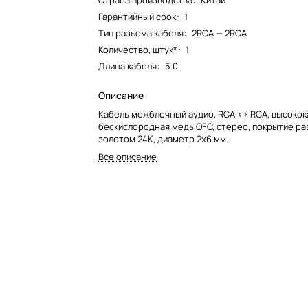
Страна производства
:
Китай
Гарантийный срок
:
1
Тип разъема кабеля
:
2RCA — 2RCA
Количество, штук*
:
1
Длина кабеля
:
5.0
Описание
Кабель межблочный аудио, RCA <> RCA, высоко
бескислородная медь OFC, стерео, покрытие р
золотом 24К, диаметр 2х6 мм.
Все описание