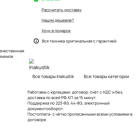
Рассчитать доставку
Нашли дешевле?
Хочу в подарок
Вся техника оригинальная с гарантией.
качественная
азъемов
Все товары Inakustik
Все товары категории
Работаем с юрлицами: договор, счёт с НДС и без,
доставка по всей РФ, КП за 15 минут.
Поддержка по 223-ФЗ, 44-ФЗ, электронный
документооборот.
Постоплата- с чётко прописанными всеми условиями в
договоре.