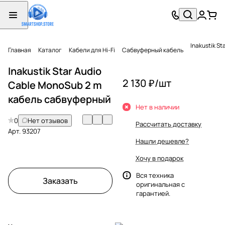
Inakustik S
Главная
Каталог
Кабели для Hi-Fi
Сабвуферный кабель
Inakustik Star Audio
2 130 ₽/
шт
Cable MonoSub 2 m
кабель сабвуферный
Нет в наличии
0
Нет отзывов
Рассчитать доставку
Арт.
93207
Нашли дешевле?
Хочу в подарок
Вся техника
Заказать
оригинальная с
гарантией.