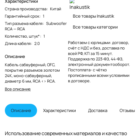
Характеристики
Страна производства
:
Китай
Все товары Inakustik
Гарантийный срок
:
1
Тип разъема кабеля
:
Subwoofer
Все товары категории
RCA — RCA
Количество, штук*
:
1
Работаем с юрлицами: договор,
Длина кабеля
:
2.0
счёт с НДС и без, доставка по
всей РФ, КП за 15 минут.
Описание
Поддержка по 223-ФЗ, 44-ФЗ,
электронный документооборот.
Кабель сабвуферный, OFC,
Постоплата- с чётко
покрытие разъемов золотом
прописанными всеми условиями
24К, моно-сабвуферный,
в договоре.
диаметр 6 мм, RCA <> RCA.
Все описание
Описание
Характеристики
Доставка
Отзывы
Использование современных материалов и качество