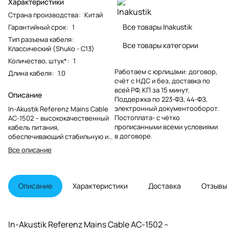
Характеристики
Страна производства
:
Китай
Все товары Inakustik
Гарантийный срок
:
1
Тип разъема кабеля
:
Все товары категории
Классический (Shuko - С13)
Количество, штук*
:
1
Работаем с юрлицами: договор,
Длина кабеля
:
1.0
счёт с НДС и без, доставка по
всей РФ, КП за 15 минут.
Описание
Поддержка по 223-ФЗ, 44-ФЗ,
электронный документооборот.
In-Akustik Referenz Mains Cable
Постоплата- с чётко
AC-1502 – высококачественный
прописанными всеми условиями
кабель питания,
в договоре.
обеспечивающий стабильную и
чистую передачу электрической
Все описание
энергии, 3 x 1,5мм2, разъемами
Schuko > IEC Plug.
Преимуществами данного
сетевого кабеля являются
Описание
Характеристики
Доставка
Отзывы
экранирование, ферритовый
фильтр в разъеме.
In-Akustik Referenz Mains Cable AC-1502 –