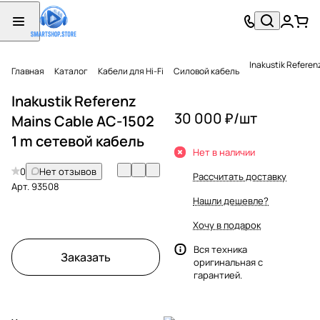
Inakustik Refere
Главная
Каталог
Кабели для Hi-Fi
Силовой кабель
Inakustik Referenz
30 000 ₽/
шт
Mains Cable AC-1502
1 m сетевой кабель
Нет в наличии
0
Нет отзывов
Рассчитать доставку
Арт.
93508
Нашли дешевле?
Хочу в подарок
Вся техника
Заказать
оригинальная с
гарантией.