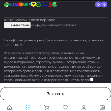
© 2026 Магазин SmartShop.Store
Темная тема
Конфиденциальность
Оферта
На информационном ресурсе применяются
рекомендательные
технологии
.
Все ресурсы сайта smartshop.store, включая (но не
ограничиваясь) текстовую, графическую, фотографическую и
видео информацию, структуру, дизайн и оформление страниц,
доменное имя, фирменное наименование являются объектами
авторского права и прав на интеллектуальную собственность,
защищены российским законодательством и международными
соглашениями об охране авторских прав.
Читать далее
Заказать