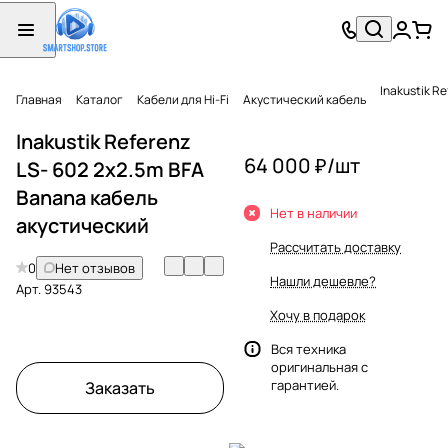
Inakustik R
Главная
Каталог
Кабели для Hi-Fi
Акустический кабель
Inakustik Referenz
64 000 ₽/
шт
LS- 602 2x2.5m BFA
Banana кабель
Нет в наличии
акустический
Рассчитать доставку
0
Нет отзывов
Нашли дешевле?
Арт.
93543
Хочу в подарок
Вся техника
оригинальная с
гарантией.
Заказать