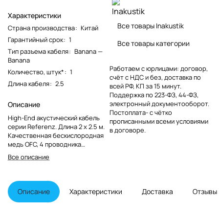
Характеристики
Все товары Inakustik
Страна производства
:
Китай
Гарантийный срок
:
1
Все товары категории
Тип разъема кабеля
:
Banana —
Banana
Работаем с юрлицами: договор,
Количество, штук*
:
1
счёт с НДС и без, доставка по
Длина кабеля
:
2.5
всей РФ, КП за 15 минут.
Поддержка по 223-ФЗ, 44-ФЗ,
электронный документооборот.
Описание
Постоплата- с чётко
High-End акустический кабель
прописанными всеми условиями
серии Referenz. Длина 2 х 2.5 м.
в договоре.
Качественная бескислородная
медь OFC, 4 проводника
(4х1,87мм2), 37 параллельных
Все описание
проводов в каждом. Двойная
симметричная конструкция
Quatro CC-187. Изоляция с
технологией DUO-PEII.
Описание
Характеристики
Доставка
Отзывы