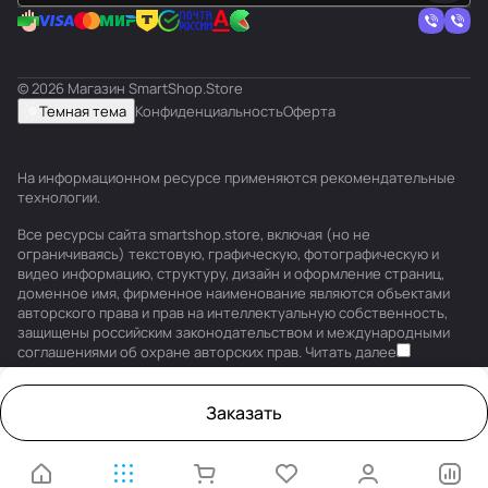
© 2026 Магазин SmartShop.Store
Темная тема
Конфиденциальность
Оферта
На информационном ресурсе применяются
рекомендательные
технологии
.
Все ресурсы сайта smartshop.store, включая (но не
ограничиваясь) текстовую, графическую, фотографическую и
видео информацию, структуру, дизайн и оформление страниц,
доменное имя, фирменное наименование являются объектами
авторского права и прав на интеллектуальную собственность,
защищены российским законодательством и международными
соглашениями об охране авторских прав.
Читать далее
Заказать