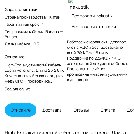
Характеристики
Все товары Inakustik
Страна производства
:
Китай
Гарантийный срок
:
1
Все товары категории
Тип разъема кабеля
:
Banana —
Banana
Работаем с юрлицами: договор,
Длина кабеля
:
2.5
счёт с НДС и без, доставка по
всей РФ, КП за 15 минут.
Описание
Поддержка по 223-ФЗ, 44-ФЗ,
электронный документооборот.
High-End акустический кабель
Постоплата- с чётко
серии Referenz. Длина 2 х 2.5 м.
прописанными всеми условиями
Качественная бескислородная
в договоре.
медь OFC, 4 проводника
(2х2,97мм2), 37 параллельных
Все описание
проводов в каждом. Изоляция с
технологией DUO-PEII. Разъемы
BFA Banana. В комплекте
перчатки.
Описание
Доставка
Отзывы
Оплата
До
High-End акустический кабель серии Referenz. Длина