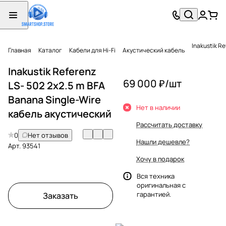
Inakustik R
Главная
Каталог
Кабели для Hi-Fi
Акустический кабель
Inakustik Referenz
69 000 ₽/
шт
LS- 502 2x2.5 m BFA
Banana Single-Wire
Нет в наличии
кабель акустический
Рассчитать доставку
0
Нет отзывов
Нашли дешевле?
Арт.
93541
Хочу в подарок
Вся техника
оригинальная с
гарантией.
Заказать