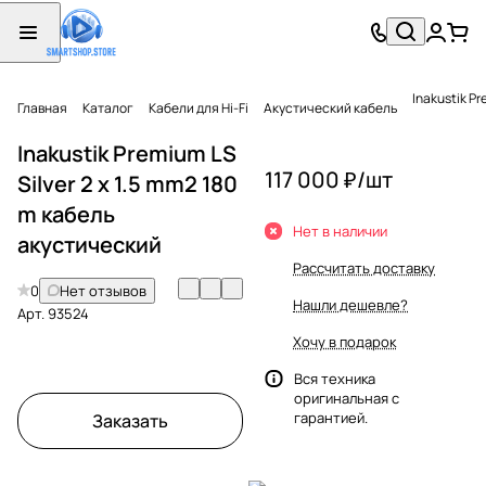
Inakustik Pr
Главная
Каталог
Кабели для Hi-Fi
Акустический кабель
Inakustik Premium LS
117 000 ₽/
шт
Silver 2 x 1.5 mm2 180
m кабель
Нет в наличии
акустический
Рассчитать доставку
0
Нет отзывов
Нашли дешевле?
Арт.
93524
Хочу в подарок
Вся техника
оригинальная с
гарантией.
Заказать