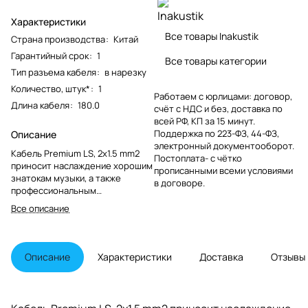
Характеристики
Все товары Inakustik
Страна производства
:
Китай
Гарантийный срок
:
1
Все товары категории
Тип разъема кабеля
:
в нарезку
Количество, штук*
:
1
Работаем с юрлицами: договор,
Длина кабеля
:
180.0
счёт с НДС и без, доставка по
всей РФ, КП за 15 минут.
Поддержка по 223-ФЗ, 44-ФЗ,
Описание
электронный документооборот.
Кабель Premium LS, 2x1.5 mm2
Постоплата- с чётко
приносит наслаждение хорошим
прописанными всеми условиями
знатокам музыки, а также
в договоре.
профессиональным
пользователям, с его
Все описание
выдающимися
характеристиками. Этот
надежный кабель обеспечивает
замечательный эффект.
Описание
Характеристики
Доставка
Отзывы