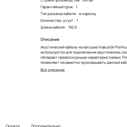
Страна производства
:
Китай
Гарантийный срок
:
1
Тип разъема кабеля
:
в нарезку
Количество, штук*
:
1
Длина кабеля
:
130.0
Описание
Акустический кабель на катушке Inakustik Premiu
используется для подключения акустических си
обладает превосходными характеристиками. Пл
позволяет незаметно прокладывать данный каб
коврами, напольными покрытиями или за плинту
Все описание
Оплата
Дополнительно