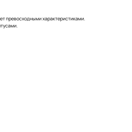
дает превосходными характеристиками.
нтусами.