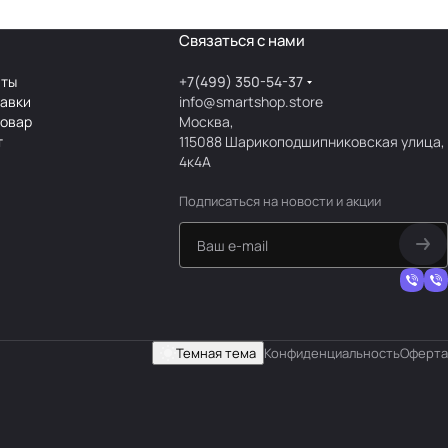
Связаться с нами
аты
+7(499) 350-54-37
тавки
info@smartshop.store
товар
Москва,
т
115088 Шарикоподшипниковская улица,
4к4А
Подписаться
на новости и акции
Темная тема
Конфиденциальность
Оферта