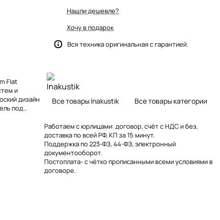
Нашли дешевле?
Хочу в подарок
Вся техника оригинальная с гарантией.
m Flat
стем и
оский дизайн
Все товары Inakustik
Все товары категории
ель под
сами.
Работаем с юрлицами: договор, счёт с НДС и без,
доставка по всей РФ, КП за 15 минут.
Поддержка по 223-ФЗ, 44-ФЗ, электронный
документооборот.
Постоплата- с чётко прописанными всеми условиями в
договоре.